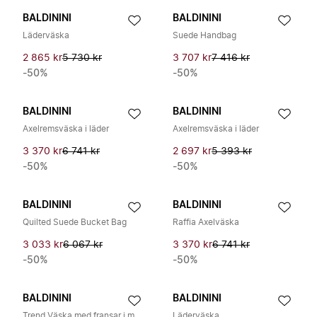
BALDININI
BALDININI
Läderväska
Suede Handbag
2 865 kr
5 730 kr
3 707 kr
7 416 kr
-50%
-50%
BALDININI
BALDININI
Axelremsväska i läder
Axelremsväska i läder
3 370 kr
6 741 kr
2 697 kr
5 393 kr
-50%
-50%
BALDININI
BALDININI
Quilted Suede Bucket Bag
Raffia Axelväska
3 033 kr
6 067 kr
3 370 kr
6 741 kr
-50%
-50%
BALDININI
BALDININI
Trend Väska med fransar i mocka
Läderväska