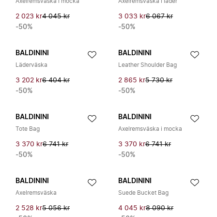
Axelremsväska i mocka
Axelremsväska i läder
2 023 kr
4 045 kr
3 033 kr
6 067 kr
-50%
-50%
BALDININI
BALDININI
Läderväska
Leather Shoulder Bag
3 202 kr
6 404 kr
2 865 kr
5 730 kr
-50%
-50%
BALDININI
BALDININI
Tote Bag
Axelremsväska i mocka
3 370 kr
6 741 kr
3 370 kr
6 741 kr
-50%
-50%
BALDININI
BALDININI
Axelremsväska
Suede Bucket Bag
2 528 kr
5 056 kr
4 045 kr
8 090 kr