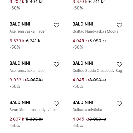
3 202 kr
6 404 kr
3 370 kr
6 741 kr
-50%
-50%
BALDININI
BALDININI
Axelremsväska i läder
Quiltad Handväska i Mocka
3 370 kr
6 741 kr
4 045 kr
8 090 kr
-50%
-50%
BALDININI
BALDININI
Axelremsväska i läder
Quilted Suede Crossbody Bag
3 033 kr
6 067 kr
4 045 kr
8 090 kr
-50%
-50%
BALDININI
BALDININI
Svart läder crossbody-väska
Quiltad axelväska
2 697 kr
5 393 kr
4 045 kr
8 090 kr
-50%
-50%