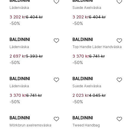
BALDININI
BALDININI
Läderväska
Suede Axelväska
3 202 kr
6 404 kr
3 202 kr
6 404 kr
-50%
-50%
BALDININI
BALDININI
Läderväska
Top Handle Läder Handväska
2 697 kr
5 393 kr
3 370 kr
6 741 kr
-50%
-50%
BALDININI
BALDININI
Läderväska
Suede Axelväska
3 370 kr
6 741 kr
2 023 kr
4 045 kr
-50%
-50%
BALDININI
BALDININI
Mörkbrun axelremsväska
Tweed Handbag