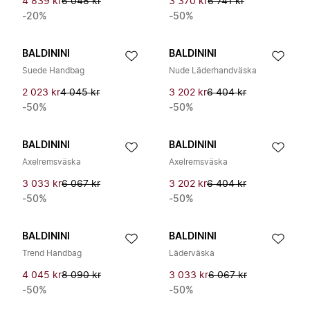
4 839 kr
6 048 kr
3 370 kr
6 741 kr
-20%
-50%
BALDININI
BALDININI
Suede Handbag
Nude Läderhandväska
2 023 kr
4 045 kr
3 202 kr
6 404 kr
-50%
-50%
BALDININI
BALDININI
Axelremsväska
Axelremsväska
3 033 kr
6 067 kr
3 202 kr
6 404 kr
-50%
-50%
BALDININI
BALDININI
Trend Handbag
Läderväska
4 045 kr
8 090 kr
3 033 kr
6 067 kr
-50%
-50%