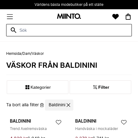
Världens bästa modebutiker på ett ställe
Hemsida
/
Dam
/
Väskor
VÄSKOR FRÅN BALDININI
Kategorier
Filter
Ta bort alla filter
Baldinini
BALDININI
BALDININI
Trend Axelremsväska
Handväska i mockaläder