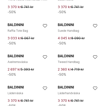
3 370 kr
6 741 kr
3 370 kr
6 741 kr
-50%
-50%
BALDININI
BALDININI
Raffia Tote Bag
Suede Handbag
3 033 kr
6 067 kr
4 045 kr
8 090 kr
-50%
-50%
BALDININI
BALDININI
Axelremsväska
Tweed Handbag
2 697 kr
5 393 kr
2 360 kr
4 719 kr
-50%
-50%
BALDININI
BALDININI
Läderväska
Läderhandväska
3 370 kr
6 741 kr
3 370 kr
6 741 kr