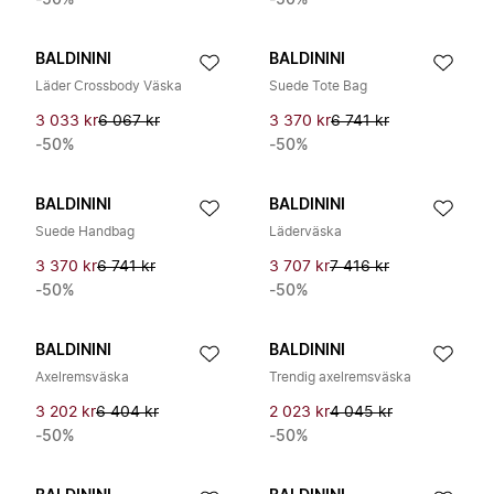
-50%
-50%
BALDININI
BALDININI
Läder Crossbody Väska
Suede Tote Bag
3 033 kr
6 067 kr
3 370 kr
6 741 kr
-50%
-50%
BALDININI
BALDININI
Suede Handbag
Läderväska
3 370 kr
6 741 kr
3 707 kr
7 416 kr
-50%
-50%
BALDININI
BALDININI
Axelremsväska
Trendig axelremsväska
3 202 kr
6 404 kr
2 023 kr
4 045 kr
-50%
-50%