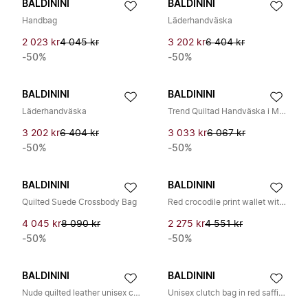
BALDININI
BALDININI
Handbag
Läderhandväska
2 023 kr
4 045 kr
3 202 kr
6 404 kr
-50%
-50%
BALDININI
BALDININI
Läderhandväska
Trend Quiltad Handväska i Mocka
3 202 kr
6 404 kr
3 033 kr
6 067 kr
-50%
-50%
BALDININI
BALDININI
Quilted Suede Crossbody Bag
Red crocodile print wallet with chain
4 045 kr
8 090 kr
2 275 kr
4 551 kr
-50%
-50%
BALDININI
BALDININI
Nude quilted leather unisex clutch
Unisex clutch bag in red saffiano