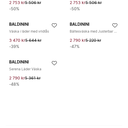
2 753 kr
5 506 kr
2 753 kr
5 506 kr
-50%
-50%
BALDININI
BALDININI
Väska i läder med vridlås
Bältesväska med Justerbar Rem
3 470 kr
5 644 kr
2 790 kr
5 220 kr
-39%
-47%
BALDININI
Serena Läder Väska
2 790 kr
5 361 kr
-48%