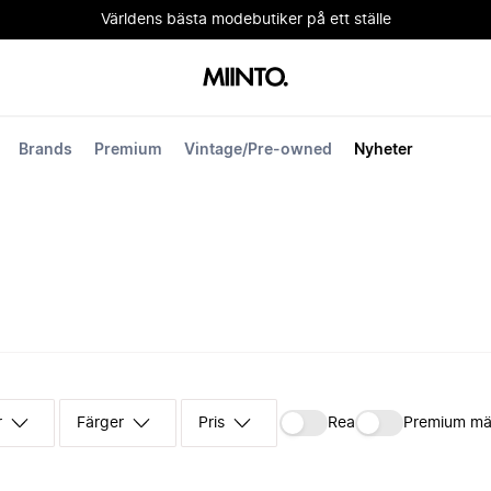
Världens bästa modebutiker på ett ställe
Brands
Premium
Vintage/Pre-owned
Nyheter
r
Färger
Pris
Rea
Premium mä