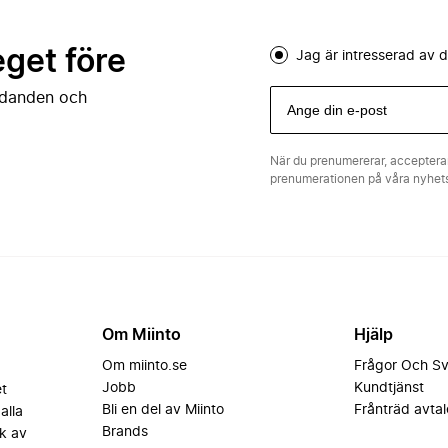
eget före
Jag är intresserad av
judanden och
När du prenumererar, acceptera
prenumerationen på våra nyhe
Om Miinto
Hjälp
Om miinto.se
Frågor Och S
Jobb
Kundtjänst
et
Bli en del av Miinto
Frånträd avtal
alla
Brands
k av