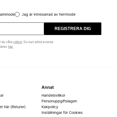
 dammode
Jag är intresserad av herrmode
REGISTRERA DIG
r du våra
villkor
. Du kan alltid avsluta
tsbrev
här.
Annat
var
Handelsvillkor
Personuppgiftslagen
et här (Returer)
Kakpolicy
Inställningar för Cookies