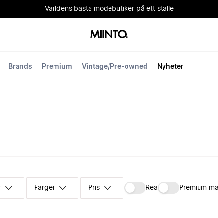
Världens bästa modebutiker på ett ställe
Brands
Premium
Vintage/Pre-owned
Nyheter
r
Färger
Pris
Rea
Premium mä