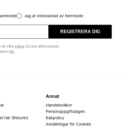
 dammode
Jag är intresserad av herrmode
REGISTRERA DIG
r du våra
villkor
. Du kan alltid avsluta
tsbrev
här.
Annat
var
Handelsvillkor
Personuppgiftslagen
et här (Returer)
Kakpolicy
Inställningar för Cookies