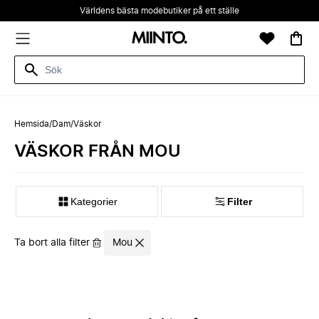
Världens bästa modebutiker på ett ställe
Hemsida
/
Dam
/
Väskor
VÄSKOR FRÅN MOU
Kategorier
Filter
Ta bort alla filter
Mou