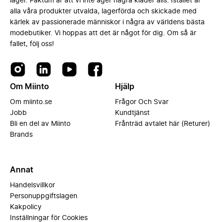
lager. Faktum är att vi inte äger några kläder alls. Istället är
alla våra produkter utvalda, lagerförda och skickade med
kärlek av passionerade människor i några av världens bästa
modebutiker. Vi hoppas att det är något för dig. Om så är
fallet, följ oss!
Om Miinto
Hjälp
Om miinto.se
Frågor Och Svar
Jobb
Kundtjänst
Bli en del av Miinto
Frånträd avtalet här (Returer)
Brands
Annat
Handelsvillkor
Personuppgiftslagen
Kakpolicy
Inställningar för Cookies