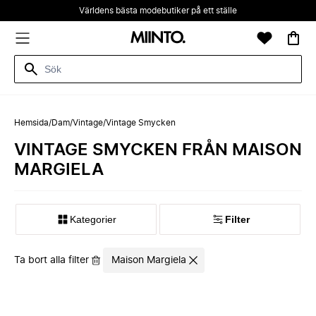
Världens bästa modebutiker på ett ställe
Hemsida
/
Dam
/
Vintage
/
Vintage Smycken
VINTAGE SMYCKEN FRÅN MAISON
MARGIELA
Kategorier
Filter
Ta bort alla filter
Maison Margiela