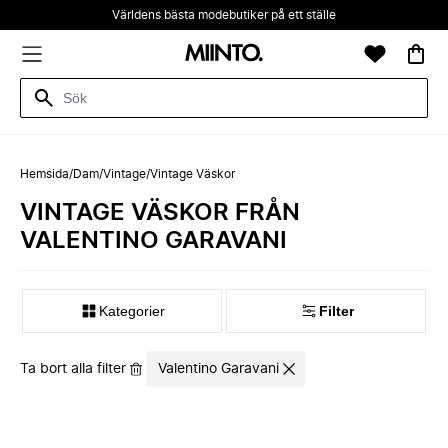
Världens bästa modebutiker på ett ställe
Hemsida
/
Dam
/
Vintage
/
Vintage Väskor
VINTAGE VÄSKOR FRÅN
VALENTINO GARAVANI
Kategorier
Filter
Ta bort alla filter
Valentino Garavani