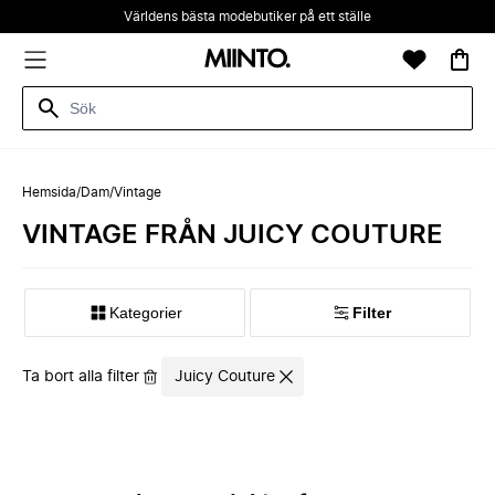
Världens bästa modebutiker på ett ställe
Hemsida
/
Dam
/
Vintage
VINTAGE FRÅN JUICY COUTURE
Kategorier
Filter
Ta bort alla filter
Juicy Couture