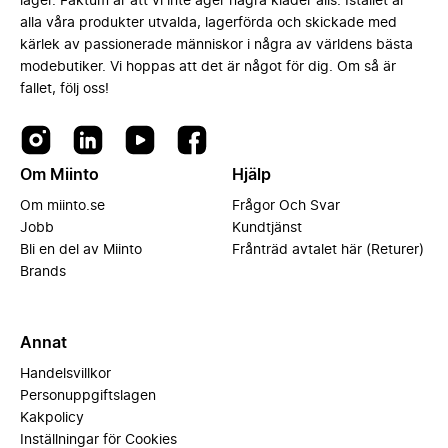
lager. Faktum är att vi inte äger några kläder alls. Istället är
alla våra produkter utvalda, lagerförda och skickade med
kärlek av passionerade människor i några av världens bästa
modebutiker. Vi hoppas att det är något för dig. Om så är
fallet, följ oss!
Om Miinto
Hjälp
Om miinto.se
Frågor Och Svar
Jobb
Kundtjänst
Bli en del av Miinto
Frånträd avtalet här (Returer)
Brands
Annat
Handelsvillkor
Personuppgiftslagen
Kakpolicy
Inställningar för Cookies