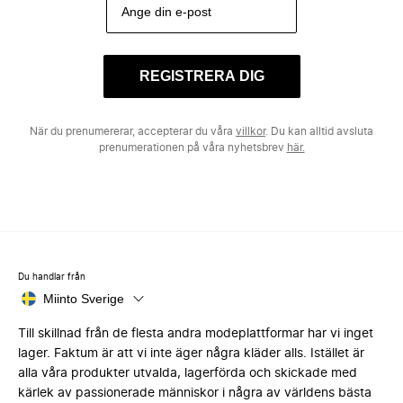
REGISTRERA DIG
När du prenumererar, accepterar du våra
villkor
. Du kan alltid avsluta
prenumerationen på våra nyhetsbrev
här.
Du handlar från
Miinto Sverige
Till skillnad från de flesta andra modeplattformar har vi inget
lager. Faktum är att vi inte äger några kläder alls. Istället är
alla våra produkter utvalda, lagerförda och skickade med
kärlek av passionerade människor i några av världens bästa