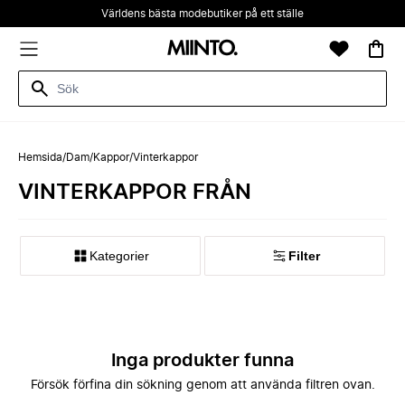
Världens bästa modebutiker på ett ställe
Hemsida
/
Dam
/
Kappor
/
Vinterkappor
VINTERKAPPOR FRÅN
Kategorier
Filter
Inga produkter funna
Försök förfina din sökning genom att använda filtren ovan.