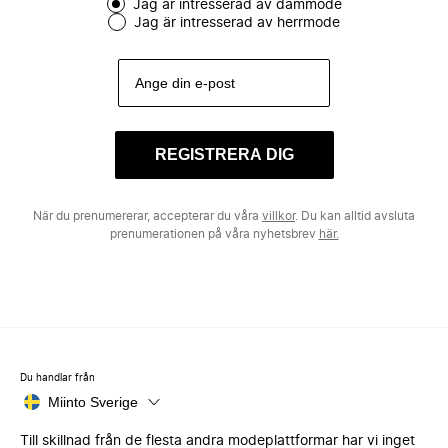
Jag är intresserad av dammode
Jag är intresserad av herrmode
REGISTRERA DIG
När du prenumererar, accepterar du våra
villkor
. Du kan alltid avsluta
prenumerationen på våra nyhetsbrev
här.
Du handlar från
Miinto Sverige
Till skillnad från de flesta andra modeplattformar har vi inget