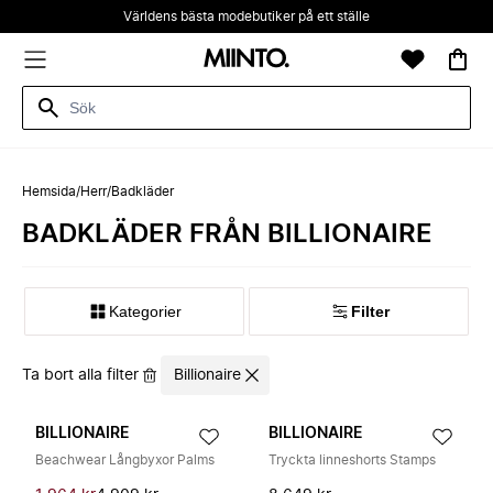
Världens bästa modebutiker på ett ställe
Hemsida
/
Herr
/
Badkläder
BADKLÄDER FRÅN BILLIONAIRE
Kategorier
Filter
Ta bort alla filter
Billionaire
BILLIONAIRE
BILLIONAIRE
Beachwear Långbyxor Palms
Tryckta linneshorts Stamps