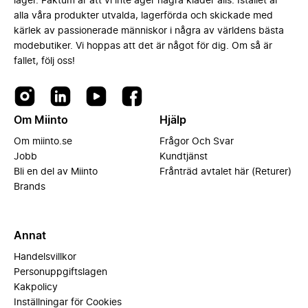
lager. Faktum är att vi inte äger några kläder alls. Istället är
alla våra produkter utvalda, lagerförda och skickade med
kärlek av passionerade människor i några av världens bästa
modebutiker. Vi hoppas att det är något för dig. Om så är
fallet, följ oss!
Om Miinto
Hjälp
Om miinto.se
Frågor Och Svar
Jobb
Kundtjänst
Bli en del av Miinto
Frånträd avtalet här (Returer)
Brands
Annat
Handelsvillkor
Personuppgiftslagen
Kakpolicy
Inställningar för Cookies