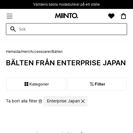
Världens bästa modebutiker på ett ställe
Hemsida
/
Herr
/
Accessoarer
/
Bälten
BÄLTEN FRÅN ENTERPRISE JAPAN
Kategorier
Filter
Ta bort alla filter
Enterprise Japan