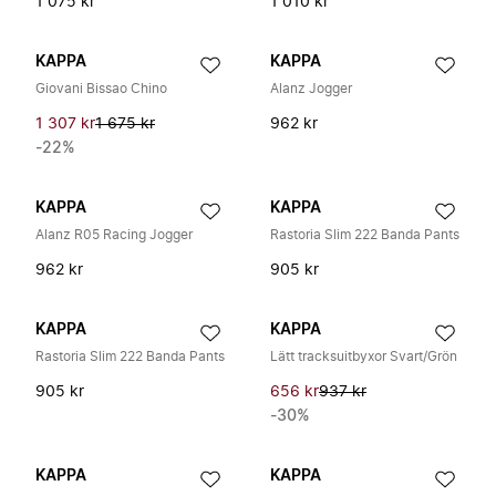
1 075 kr
1 010 kr
KAPPA
KAPPA
Giovani Bissao Chino
Alanz Jogger
1 307 kr
1 675 kr
962 kr
-22%
KAPPA
KAPPA
Alanz R05 Racing Jogger
Rastoria Slim 222 Banda Pants
962 kr
905 kr
KAPPA
KAPPA
Rastoria Slim 222 Banda Pants
Lätt tracksuitbyxor Svart/Grön
905 kr
656 kr
937 kr
-30%
KAPPA
KAPPA