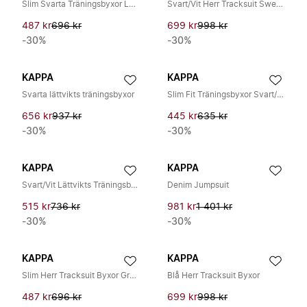
Slim Svarta Träningsbyxor Lättviktsmaterial
Svart/Vit Herr Tracksuit Sweatpants
487 kr
696 kr
699 kr
998 kr
-30%
-30%
KAPPA
KAPPA
Svarta lättvikts träningsbyxor
Slim Fit Träningsbyxor Svart/Vit/Grå
656 kr
937 kr
445 kr
635 kr
-30%
-30%
KAPPA
KAPPA
Svart/Vit Lättvikts Träningsbyxor
Denim Jumpsuit
515 kr
736 kr
981 kr
1 401 kr
-30%
-30%
KAPPA
KAPPA
Slim Herr Tracksuit Byxor Grå Lt/grön
Blå Herr Tracksuit Byxor
487 kr
696 kr
699 kr
998 kr