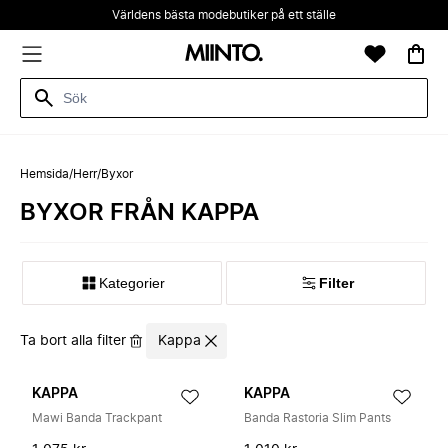
Världens bästa modebutiker på ett ställe
Hemsida
/
Herr
/
Byxor
BYXOR FRÅN KAPPA
Kategorier
Filter
Ta bort alla filter
Kappa
KAPPA
KAPPA
Mawi Banda Trackpant
Banda Rastoria Slim Pants