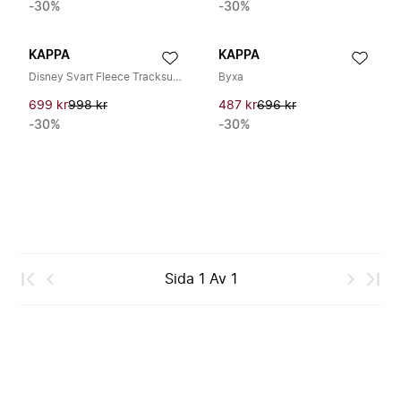
-30%
-30%
KAPPA
KAPPA
Disney Svart Fleece Tracksuit Byxor
Byxa
699 kr
998 kr
487 kr
696 kr
-30%
-30%
Sida
1
Av
1