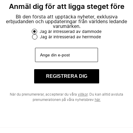
Anmäl dig för att ligga steget före
Bli den första att upptäcka nyheter, exklusiva
erbjudanden och uppdateringar från världens ledande
varumärken.
Jag är intresserad av dammode
Jag är intresserad av herrmode
REGISTRERA DIG
När du prenumererar, accepterar du våra
villkor
. Du kan alltid avsluta
prenumerationen på våra nyhetsbrev
här.