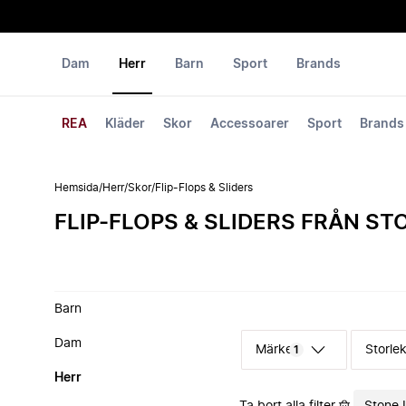
Dam
Herr
Barn
Sport
Brands
REA
Kläder
Skor
Accessoarer
Sport
Brands
Hemsida
/
Herr
/
Skor
/
Flip-Flops & Sliders
FLIP-FLOPS & SLIDERS FRÅN ST
Barn
Dam
Märke
Storle
1
Herr