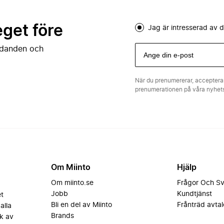
eget före
Jag är intresserad av
judanden och
När du prenumererar, acceptera
prenumerationen på våra nyhe
Om Miinto
Hjälp
Om miinto.se
Frågor Och S
Jobb
Kundtjänst
et
Bli en del av Miinto
Frånträd avtal
alla
Brands
k av