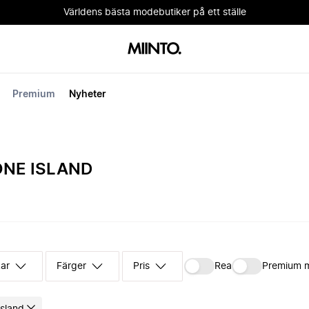
Världens bästa modebutiker på ett ställe
Premium
Nyheter
ONE ISLAND
kar
Färger
Pris
Rea
Premium 