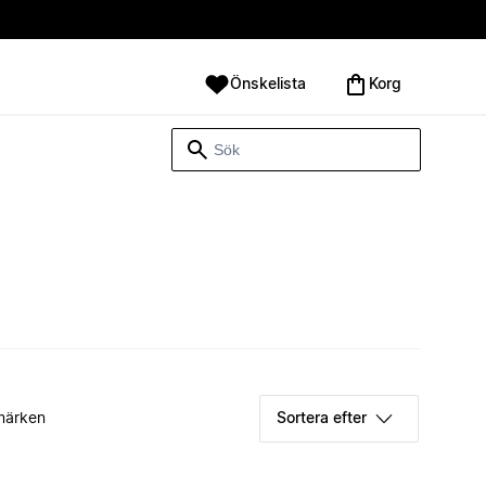
Önskelista
Korg
märken
Sortera efter