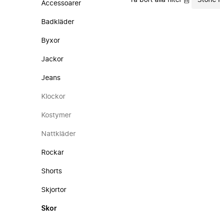
Ta bort alla filter
Stone 
Accessoarer
Badkläder
Byxor
Jackor
Jeans
Klockor
Kostymer
Nattkläder
Rockar
Shorts
Skjortor
Skor