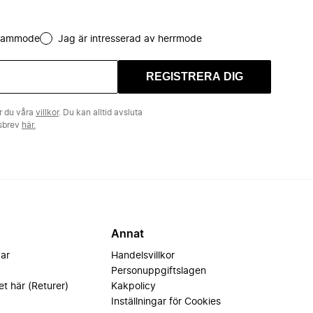
 dammode
Jag är intresserad av herrmode
REGISTRERA DIG
r du våra
villkor
. Du kan alltid avsluta
tsbrev
här.
Annat
var
Handelsvillkor
Personuppgiftslagen
et här (Returer)
Kakpolicy
Inställningar för Cookies