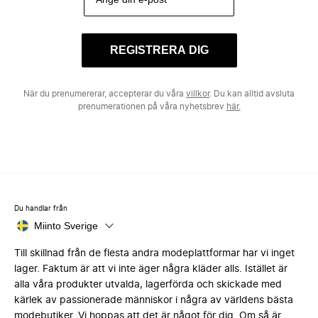
REGISTRERA DIG
När du prenumererar, accepterar du våra
villkor
. Du kan alltid avsluta
prenumerationen på våra nyhetsbrev
här.
Du handlar från
Miinto Sverige
Till skillnad från de flesta andra modeplattformar har vi inget
lager. Faktum är att vi inte äger några kläder alls. Istället är
alla våra produkter utvalda, lagerförda och skickade med
kärlek av passionerade människor i några av världens bästa
modebutiker. Vi hoppas att det är något för dig. Om så är