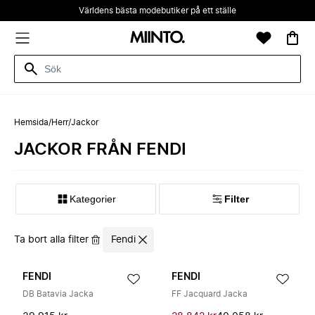
Världens bästa modebutiker på ett ställe
Hemsida
/
Herr
/
Jackor
JACKOR FRÅN FENDI
Kategorier
Filter
Ta bort alla filter
Fendi
FENDI
FENDI
DB Batavia Jacka
FF Jacquard Jacka