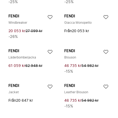
-25%
-25%
FENDI
FENDI
Windbreaker
Giacca Monopetto
20 053 kr
27 099 kr
Från
20 053 kr
-26%
FENDI
FENDI
Läderbomberjacka
Blouson
61 059 kr
62 948 kr
46 735 kr
54 982 kr
-15%
FENDI
FENDI
Jacket
Leather Blouson
Från
20 647 kr
46 735 kr
54 982 kr
-15%