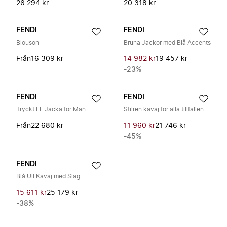
26 294 kr
20 318 kr
FENDI
FENDI
Blouson
Bruna Jackor med Blå Accents
Från
16 309 kr
14 982 kr
19 457 kr
-23%
FENDI
FENDI
Tryckt FF Jacka för Män
Stilren kavaj för alla tillfällen
Från
22 680 kr
11 960 kr
21 746 kr
-45%
FENDI
Blå Ull Kavaj med Slag
15 611 kr
25 179 kr
-38%