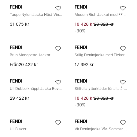
FENDI
FENDI
Taupe Nylon Jacka Höst-Vinter Kollektion
Modern Rich Jacket med FF Logo
31 075 kr
18 426 kr
26 323 kr
-30%
FENDI
FENDI
Brun Monopetto Jackor
Stilig Denimjacka med Fickor
Från
20 422 kr
17 392 kr
FENDI
FENDI
Ull Dubbelknäppt Jacka Reverskrage
Stilfulla ytterkläder för alla årstider
29 422 kr
18 426 kr
26 323 kr
-30%
FENDI
FENDI
Ull Blazer
Vit Denimjacka Vår-Sommar 2025