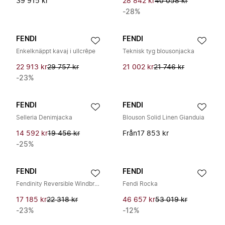
39 915 kr
28 842 kr
40 058 kr
-28%
FENDI
FENDI
Enkelknäppt kavaj i ullcrêpe
Teknisk tyg blousonjacka
22 913 kr
29 757 kr
21 002 kr
21 746 kr
-23%
FENDI
FENDI
Selleria Denimjacka
Blouson Solid Linen Gianduia
14 592 kr
19 456 kr
Från
17 853 kr
-25%
FENDI
FENDI
Fendinity Reversible Windbreaker
Fendi Rocka
17 185 kr
22 318 kr
46 657 kr
53 019 kr
-23%
-12%