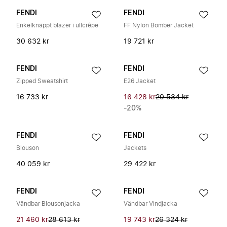
FENDI
FENDI
Enkelknäppt blazer i ullcrêpe
FF Nylon Bomber Jacket
30 632 kr
19 721 kr
FENDI
FENDI
Zipped Sweatshirt
E26 Jacket
16 733 kr
16 428 kr
20 534 kr
-20%
FENDI
FENDI
Blouson
Jackets
40 059 kr
29 422 kr
FENDI
FENDI
Vändbar Blousonjacka
Vändbar Vindjacka
21 460 kr
28 613 kr
19 743 kr
26 324 kr