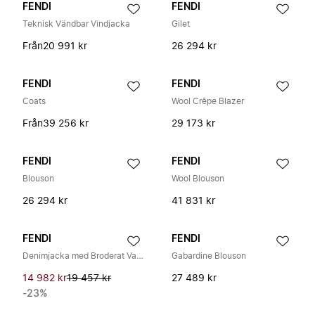
FENDI
FENDI
Teknisk Vändbar Vindjacka
Gilet
Från
20 991 kr
26 294 kr
FENDI
FENDI
Coats
Wool Crêpe Blazer
Från
39 256 kr
29 173 kr
FENDI
FENDI
Blouson
Wool Blouson
26 294 kr
41 831 kr
FENDI
FENDI
Denimjacka med Broderat Vapen
Gabardine Blouson
14 982 kr
19 457 kr
27 489 kr
-23%