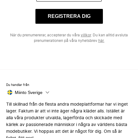
REGISTRERA DIG
När du prenumererar, accepterar du våra
villkor
. Du kan alltid avsluta
prenumerationen på våra nyhetsbrev
här.
Du handlar från
Miinto Sverige
Till skillnad från de flesta andra modeplattformar har vi inget
lager. Faktum är att vi inte äger några kläder alls. Istället är
alla våra produkter utvalda, lagerförda och skickade med
kärlek av passionerade människor i några av världens bästa
modebutiker. Vi hoppas att det är något för dig. Om så är