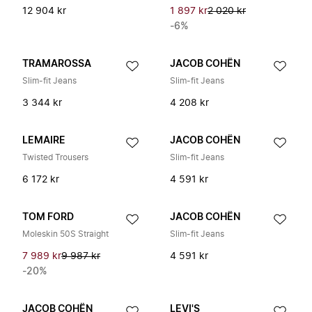
12 904 kr
1 897 kr
2 020 kr
-6%
TRAMAROSSA
JACOB COHËN
Slim-fit Jeans
Slim-fit Jeans
3 344 kr
4 208 kr
LEMAIRE
JACOB COHËN
Twisted Trousers
Slim-fit Jeans
6 172 kr
4 591 kr
TOM FORD
JACOB COHËN
Moleskin 50S Straight
Slim-fit Jeans
7 989 kr
9 987 kr
4 591 kr
-20%
JACOB COHËN
LEVI'S