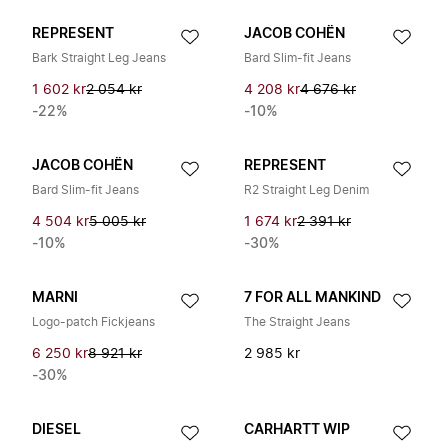
REPRESENT
JACOB COHËN
Bark Straight Leg Jeans
Bard Slim-fit Jeans
1 602 kr
2 054 kr
4 208 kr
4 676 kr
-22%
-10%
JACOB COHËN
REPRESENT
Bard Slim-fit Jeans
R2 Straight Leg Denim
4 504 kr
5 005 kr
1 674 kr
2 391 kr
-10%
-30%
MARNI
7 FOR ALL MANKIND
Logo-patch Fickjeans
The Straight Jeans
6 250 kr
8 921 kr
2 985 kr
-30%
DIESEL
CARHARTT WIP