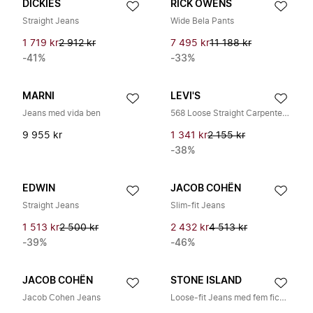
DICKIES
RICK OWENS
Straight Jeans
Wide Bela Pants
1 719 kr
2 912 kr
7 495 kr
11 188 kr
-41%
-33%
MARNI
LEVI'S
Jeans med vida ben
568 Loose Straight Carpenter Jeans
9 955 kr
1 341 kr
2 155 kr
-38%
EDWIN
JACOB COHËN
Straight Jeans
Slim-fit Jeans
1 513 kr
2 500 kr
2 432 kr
4 513 kr
-39%
-46%
JACOB COHËN
STONE ISLAND
Jacob Cohen Jeans
Loose-fit Jeans med fem fickor