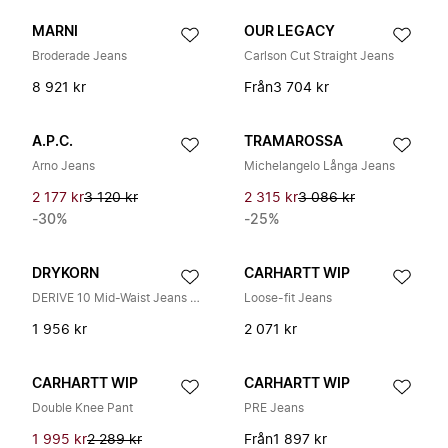
MARNI
OUR LEGACY
Broderade Jeans
Carlson Cut Straight Jeans
8 921 kr
Från
3 704 kr
A.P.C.
TRAMAROSSA
Arno Jeans
Michelangelo Långa Jeans
2 177 kr
3 120 kr
2 315 kr
3 086 kr
-30%
-25%
DRYKORN
CARHARTT WIP
DERIVE 10 Mid-Waist Jeans Cropped
Loose-fit Jeans
1 956 kr
2 071 kr
CARHARTT WIP
CARHARTT WIP
Double Knee Pant
PRE Jeans
1 995 kr
2 289 kr
Från
1 897 kr