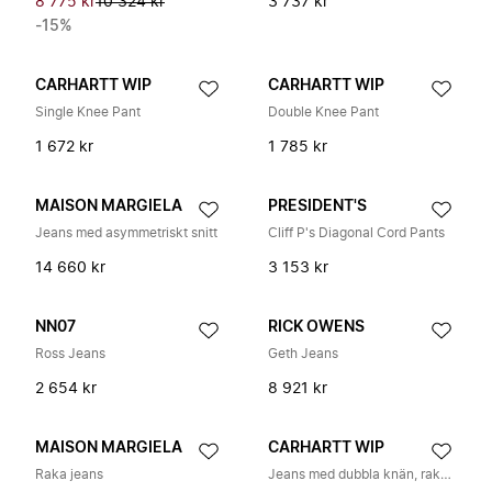
8 775 kr
10 324 kr
3 737 kr
-15%
CARHARTT WIP
CARHARTT WIP
Single Knee Pant
Double Knee Pant
1 672 kr
1 785 kr
MAISON MARGIELA
PRESIDENT'S
Jeans med asymmetriskt snitt
Cliff P's Diagonal Cord Pants
14 660 kr
3 153 kr
NN07
RICK OWENS
Ross Jeans
Geth Jeans
2 654 kr
8 921 kr
MAISON MARGIELA
CARHARTT WIP
Raka jeans
Jeans med dubbla knän, raka ben