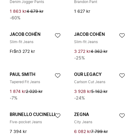
Denim Jogger Pants
Brandon Pant
1 863 kr
4 679 kr
1 627 kr
-60%
JACOB COHËN
JACOB COHËN
Slim-fit Jeans
Slim-fit Jeans
Från
3 272 kr
3 272 kr
4 362 kr
-25%
PAUL SMITH
OUR LEGACY
Tapered Fit Jeans
Carlson Cut Jeans
1 874 kr
2 020 kr
3 928 kr
5 162 kr
-7%
-24%
BRUNELLO CUCINELLI
ZEGNA
Five-pocket Jeans
City Jeans
7 394 kr
6 082 kr
7 799 kr