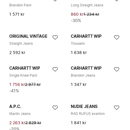
Brandon Pant
Long Straight Jeans
1 571 kr
860 kr
1 234 kr
-30%
ORIGINAL VINTAGE
CARHARTT WIP
Straight Jeans
Trousers
2 592 kr
1 638 kr
CARHARTT WIP
CARHARTT WIP
Single Knee Pant
Brandon Jeans
1 756 kr
2 977 kr
1 347 kr
-41%
A.P.C.
NUDIE JEANS
Martin Jeans
RAD RUFUS everlion
2 263 kr
2 829 kr
1 841 kr
-20%