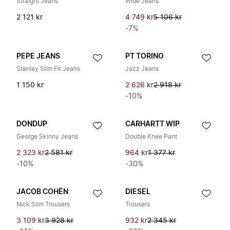
Straight Jeans
Wide Jeans
2 121 kr
4 749 kr
5 106 kr
-7%
PEPE JEANS
PT TORINO
Stanley Slim Fit Jeans
Jazz Jeans
1 150 kr
2 626 kr
2 918 kr
-10%
DONDUP
CARHARTT WIP
George Skinny Jeans
Double Knee Pant
2 323 kr
2 581 kr
964 kr
1 377 kr
-10%
-30%
JACOB COHËN
DIESEL
Nick Slim Trousers
Trousers
3 109 kr
3 928 kr
932 kr
2 345 kr