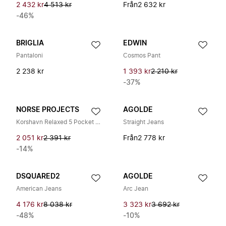
2 432 kr
4 513 kr
Från
2 632 kr
-46%
BRIGLIA
EDWIN
Pantaloni
Cosmos Pant
2 238 kr
1 393 kr
2 210 kr
-37%
NORSE PROJECTS
AGOLDE
Korshavn Relaxed 5 Pocket Resist Dyed Twill
Straight Jeans
2 051 kr
2 391 kr
Från
2 778 kr
-14%
DSQUARED2
AGOLDE
American Jeans
Arc Jean
4 176 kr
8 038 kr
3 323 kr
3 692 kr
-48%
-10%