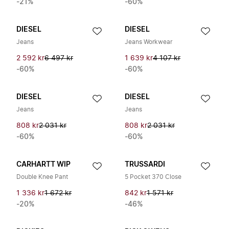
-21%
-60%
DIESEL
DIESEL
Jeans
Jeans Workwear
2 592 kr
6 497 kr
1 639 kr
4 107 kr
-60%
-60%
DIESEL
DIESEL
Jeans
Jeans
808 kr
2 031 kr
808 kr
2 031 kr
-60%
-60%
CARHARTT WIP
TRUSSARDI
Double Knee Pant
5 Pocket 370 Close
1 336 kr
1 672 kr
842 kr
1 571 kr
-20%
-46%