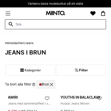
Världens bästa modebutiker på ett ställe
Hemsida
/
Herr
/
Jeans
JEANS I BRUN
Kategorier
Filter
Ta bort alla filter
Brun
AMIRI
YOUTHS IN BALACLAVA
Jeans med sammetseffekt i stretchbomull
Hussar Jeans Woven