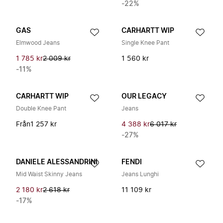
-22%
GAS
CARHARTT WIP
Elmwood Jeans
Single Knee Pant
1 785 kr
2 009 kr
1 560 kr
-11%
CARHARTT WIP
OUR LEGACY
Double Knee Pant
Jeans
Från
1 257 kr
4 388 kr
6 017 kr
-27%
DANIELE ALESSANDRINI
FENDI
Mid Waist Skinny Jeans
Jeans Lunghi
2 180 kr
2 618 kr
11 109 kr
-17%