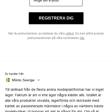
REGISTRERA DIG
När du prenumererar, accepterar du våra
villkor
. Du kan alltid avsluta
prenumerationen på våra nyhetsbrev
här.
Du handlar från
Miinto Sverige
Till skillnad från de flesta andra modeplattformar har vi inget
lager. Faktum är att vi inte äger några kläder alls. Istället är
alla våra produkter utvalda, lagerförda och skickade med
kärlek av passionerade människor i några av världens bästa
modebutiker. Vi hoppas att det är något för dig. Om så är