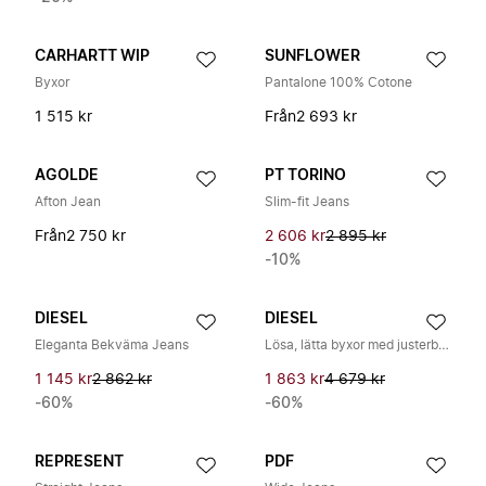
CARHARTT WIP
SUNFLOWER
Byxor
Pantalone 100% Cotone
1 515 kr
Från
2 693 kr
AGOLDE
PT TORINO
Afton Jean
Slim-fit Jeans
Från
2 750 kr
2 606 kr
2 895 kr
-10%
DIESEL
DIESEL
Eleganta Bekväma Jeans
Lösa, lätta byxor med justerbar midja
1 145 kr
2 862 kr
1 863 kr
4 679 kr
-60%
-60%
REPRESENT
PDF