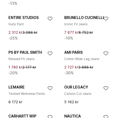
-13%
ENTIRE STUDIOS
BRUNELLO CUCINELLI
Gully Pant
Iconic Fit Jeans
2 312 kr
3 086 kr
7 877 kr
8 752 kr
-25%
-10%
PS BY PAUL SMITH
AMI PARIS
Relaxed Fit Jeans
Cotton Wide-Leg Jeans
1 740 kr
2 177 kr
2 727 kr
3 896 kr
-20%
-30%
LEMAIRE
OUR LEGACY
Twisted Workwear Pants
Carlson Cut Jeans
6 172 kr
5 162 kr
CARHARTT WIP
NAUTICA