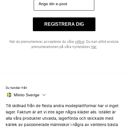
REGISTRERA DIG
När du prenumererar, accepterar du våra
villkor
. Du kan alltid avsluta
prenumerationen på våra nyhetsbrev
här.
Du handlar från
Miinto Sverige
Till skillnad från de flesta andra modeplattformar har vi inget
lager. Faktum är att vi inte äger några kläder alls. Istället är
alla våra produkter utvalda, lagerförda och skickade med
kärlek av passionerade människor i några av världens bästa