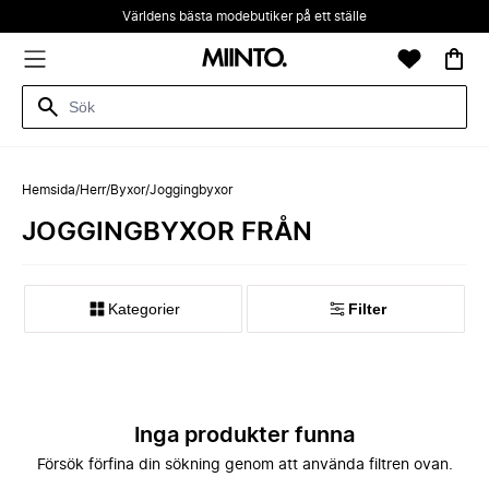
Världens bästa modebutiker på ett ställe
Hemsida
/
Herr
/
Byxor
/
Joggingbyxor
JOGGINGBYXOR FRÅN
Kategorier
Filter
Inga produkter funna
Försök förfina din sökning genom att använda filtren ovan.