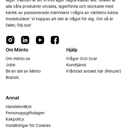
lager. Faktum är att vi inte äger några kläder alls. Istället är
alla våra produkter utvalda, lagerförda och skickade med
kärlek av passionerade människor i några av världens bästa
modebutiker. Vi hoppas att det är något för dig. Om så är
fallet, följ oss!
Om Miinto
Hjälp
Om miinto.se
Frågor Och Svar
Jobb
Kundtjänst
Bli en del av Miinto
Frånträd avtalet här (Returer)
Brands
Annat
Handelsvillkor
Personuppgiftslagen
Kakpolicy
Inställningar för Cookies