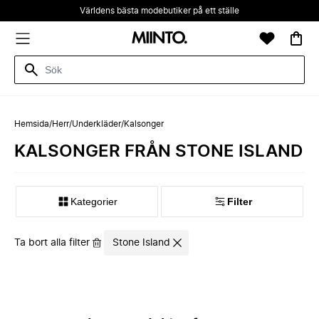
Världens bästa modebutiker på ett ställe
Hemsida
/
Herr
/
Underkläder
/
Kalsonger
KALSONGER FRÅN STONE ISLAND
Kategorier
Filter
Ta bort alla filter
Stone Island