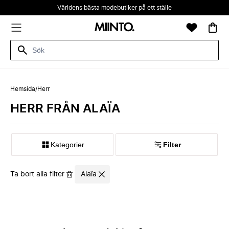
Världens bästa modebutiker på ett ställe
Hemsida
/
Herr
HERR FRÅN ALAÏA
Kategorier
Filter
Ta bort alla filter
Alaïa