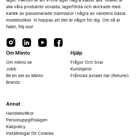
lager. Faktum är att vi inte äger några kläder alls. Istället är
alla våra produkter utvalda, lagerförda och skickade med
kärlek av passionerade människor i några av världens bästa
modebutiker. Vi hoppas att det är något för dig. Om så är
fallet, följ oss!
Om Miinto
Hjälp
Om miinto.se
Frågor Och Svar
Jobb
Kundtjänst
Bli en del av Miinto
Frånträd avtalet här (Returer)
Brands
Annat
Handelsvillkor
Personuppgiftslagen
Kakpolicy
Inställningar för Cookies