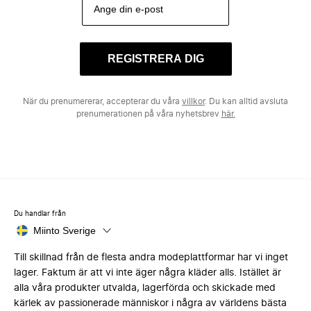
REGISTRERA DIG
När du prenumererar, accepterar du våra
villkor
. Du kan alltid avsluta
prenumerationen på våra nyhetsbrev
här.
Du handlar från
Miinto Sverige
Till skillnad från de flesta andra modeplattformar har vi inget
lager. Faktum är att vi inte äger några kläder alls. Istället är
alla våra produkter utvalda, lagerförda och skickade med
kärlek av passionerade människor i några av världens bästa