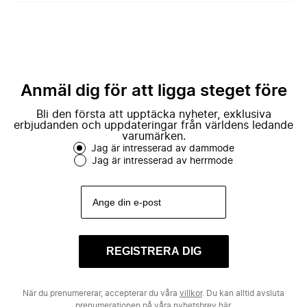
Anmäl dig för att ligga steget före
Bli den första att upptäcka nyheter, exklusiva
erbjudanden och uppdateringar från världens ledande
varumärken.
Jag är intresserad av dammode
Jag är intresserad av herrmode
REGISTRERA DIG
När du prenumererar, accepterar du våra
villkor
. Du kan alltid avsluta
prenumerationen på våra nyhetsbrev
här.