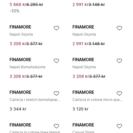
5 666 kr
6 295 kr
2 991 kr
3 148 kr
-10%
FINAMORE
FINAMORE
Napoli Skjorta
Napoli Skjorta
3 208 kr
3 377 kr
2 991 kr
3 148 kr
FINAMORE
FINAMORE
Napoli Bomullsskjorta
Napoli Skjorta
3 208 kr
3 377 kr
3 208 kr
3 377 kr
FINAMORE
FINAMORE
Camicia i stretch bomullspoplin modell Napoli
Camicia in cotone micro quadretto linea Milano
3 344 kr
3 120 kr
FINAMORE
FINAMORE
Camicia in cotone linea Napoli
Casual Shirts