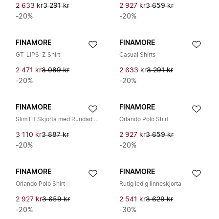
2 633 kr
3 291 kr
2 927 kr
3 659 kr
-20%
-20%
FINAMORE
FINAMORE
GT-LIPS-Z Shirt
Casual Shirts
2 471 kr
3 089 kr
2 633 kr
3 291 kr
-20%
-20%
FINAMORE
FINAMORE
Slim Fit Skjorta med Rundad Fåll
Orlando Polo Shirt
3 110 kr
3 887 kr
2 927 kr
3 659 kr
-20%
-20%
FINAMORE
FINAMORE
Orlando Polo Shirt
Rutig ledig linneskjorta
2 927 kr
3 659 kr
2 541 kr
3 629 kr
-20%
-30%