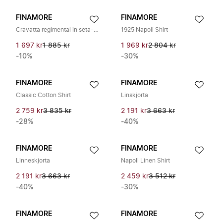
FINAMORE
FINAMORE
Cravatta regimental in seta-cotone
1925 Napoli Shirt
1 697 kr
1 885 kr
1 969 kr
2 804 kr
-10%
-30%
FINAMORE
FINAMORE
Classic Cotton Shirt
Linskjorta
2 759 kr
3 835 kr
2 191 kr
3 663 kr
-28%
-40%
FINAMORE
FINAMORE
Linneskjorta
Napoli Linen Shirt
2 191 kr
3 663 kr
2 459 kr
3 512 kr
-40%
-30%
FINAMORE
FINAMORE