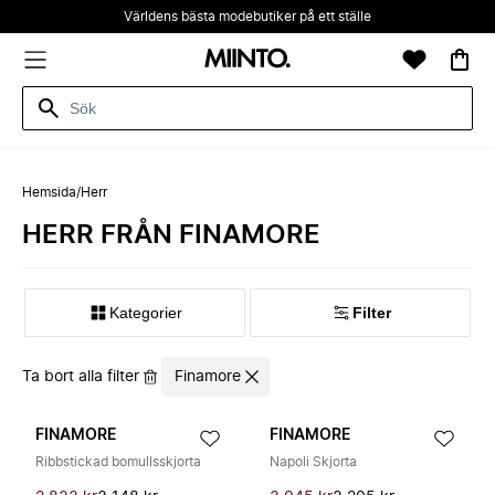
Världens bästa modebutiker på ett ställe
Hemsida
/
Herr
HERR FRÅN FINAMORE
Kategorier
Filter
Ta bort alla filter
Finamore
FINAMORE
FINAMORE
Ribbstickad bomullsskjorta
Napoli Skjorta