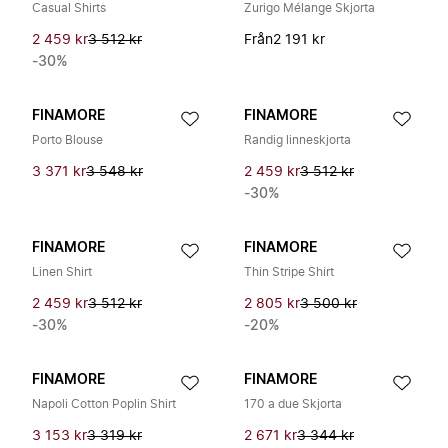
Casual Shirts
Zurigo Mélange Skjorta
2 459 kr
3 512 kr
Från
2 191 kr
-30%
FINAMORE
FINAMORE
Porto Blouse
Randig linneskjorta
3 371 kr
3 548 kr
2 459 kr
3 512 kr
-30%
FINAMORE
FINAMORE
Linen Shirt
Thin Stripe Shirt
2 459 kr
3 512 kr
2 805 kr
3 500 kr
-30%
-20%
FINAMORE
FINAMORE
Napoli Cotton Poplin Shirt
170 a due Skjorta
3 153 kr
3 319 kr
2 671 kr
3 344 kr