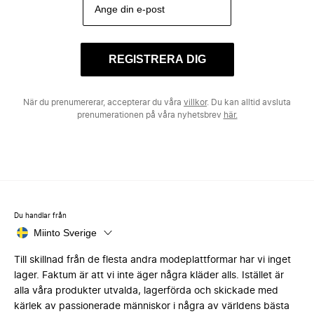
REGISTRERA DIG
När du prenumererar, accepterar du våra
villkor
. Du kan alltid avsluta
prenumerationen på våra nyhetsbrev
här.
Du handlar från
Miinto Sverige
Till skillnad från de flesta andra modeplattformar har vi inget
lager. Faktum är att vi inte äger några kläder alls. Istället är
alla våra produkter utvalda, lagerförda och skickade med
kärlek av passionerade människor i några av världens bästa