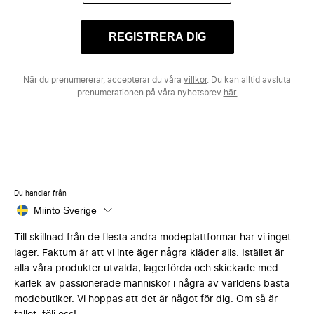
REGISTRERA DIG
När du prenumererar, accepterar du våra
villkor
. Du kan alltid avsluta
prenumerationen på våra nyhetsbrev
här.
Du handlar från
Miinto Sverige
Till skillnad från de flesta andra modeplattformar har vi inget
lager. Faktum är att vi inte äger några kläder alls. Istället är
alla våra produkter utvalda, lagerförda och skickade med
kärlek av passionerade människor i några av världens bästa
modebutiker. Vi hoppas att det är något för dig. Om så är