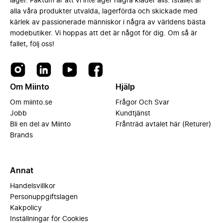
lager. Faktum är att vi inte äger några kläder alls. Istället är
alla våra produkter utvalda, lagerförda och skickade med
kärlek av passionerade människor i några av världens bästa
modebutiker. Vi hoppas att det är något för dig. Om så är
fallet, följ oss!
Om Miinto
Hjälp
Om miinto.se
Frågor Och Svar
Jobb
Kundtjänst
Bli en del av Miinto
Frånträd avtalet här (Returer)
Brands
Annat
Handelsvillkor
Personuppgiftslagen
Kakpolicy
Inställningar för Cookies