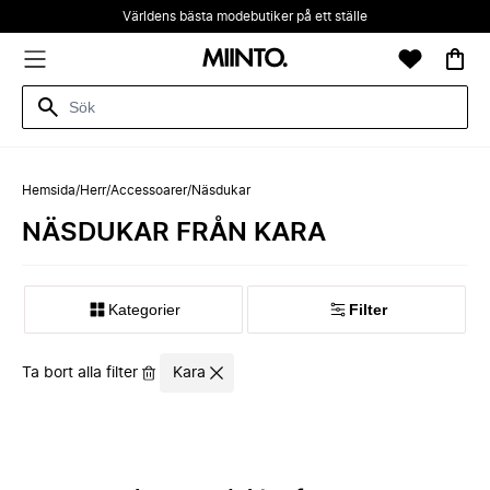
Världens bästa modebutiker på ett ställe
Hemsida
/
Herr
/
Accessoarer
/
Näsdukar
NÄSDUKAR FRÅN KARA
Kategorier
Filter
Ta bort alla filter
Kara