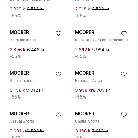
2 929 kr
6 514 kr
2 918 kr
6 503 kr
-55%
-55%
MOORER
MOORER
Bermudashorts
Klassiska klara bermudashorts
2 896 kr
6 446 kr
2 692 kr
5 994 kr
-55%
-55%
MOORER
MOORER
Sommarshorts
Bermuda Cargo
3 156 kr
7 012 kr
3 936 kr
8 765 kr
-55%
-55%
MOORER
MOORER
Casual Shorts
Casual Shorts
2 601 kr
6 503 kr
3 156 kr
7 012 kr