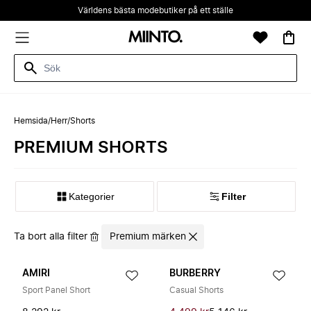
Världens bästa modebutiker på ett ställe
Hemsida
/
Herr
/
Shorts
PREMIUM SHORTS
Kategorier
Filter
Ta bort alla filter
Premium märken
AMIRI
BURBERRY
Sport Panel Short
Casual Shorts