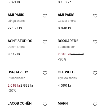
5 071 kr
6 158 kr
AMI PARIS
AMI PARIS
Långa shorts
Casual Shorts
22 577 kr
6 640 kr
ACNE STUDIOS
DSQUARED2
Denim Shorts
Strandkläder
9 417 kr
2 018 kr
2 882 kr
-30%
DSQUARED2
OFF WHITE
Strandkläder
Tryckta shorts
2 018 kr
2 882 kr
4 390 kr
-30%
JACOB COHËN
MARNI