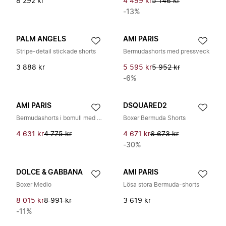
8 292 kr
4 499 kr
5 146 kr
-13%
PALM ANGELS
AMI PARIS
Stripe-detail stickade shorts
Bermudashorts med pressveck
3 888 kr
5 595 kr
5 952 kr
-6%
AMI PARIS
DSQUARED2
Bermudashorts i bomull med lägg
Boxer Bermuda Shorts
4 631 kr
4 775 kr
4 671 kr
6 673 kr
-30%
DOLCE & GABBANA
AMI PARIS
Boxer Medio
Lösa stora Bermuda-shorts
8 015 kr
8 991 kr
3 619 kr
-11%