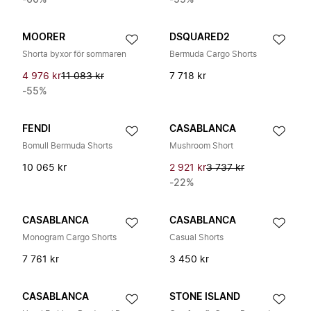
-60%
-55%
MOORER
DSQUARED2
Shorta byxor för sommaren
Bermuda Cargo Shorts
4 976 kr
11 083 kr
7 718 kr
-55%
FENDI
CASABLANCA
Bomull Bermuda Shorts
Mushroom Short
10 065 kr
2 921 kr
3 737 kr
-22%
CASABLANCA
CASABLANCA
Monogram Cargo Shorts
Casual Shorts
7 761 kr
3 450 kr
CASABLANCA
STONE ISLAND