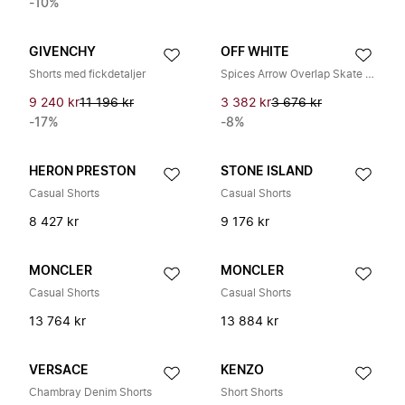
-10%
GIVENCHY
OFF WHITE
Shorts med fickdetaljer
Spices Arrow Overlap Skate Bermuda Shorts
9 240 kr
11 196 kr
3 382 kr
3 676 kr
-17%
-8%
HERON PRESTON
STONE ISLAND
Casual Shorts
Casual Shorts
8 427 kr
9 176 kr
MONCLER
MONCLER
Casual Shorts
Casual Shorts
13 764 kr
13 884 kr
VERSACE
KENZO
Chambray Denim Shorts
Short Shorts