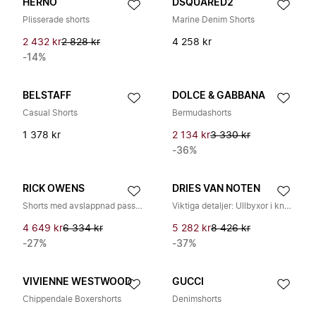
HERNO
DSQUARED2
Plisserade shorts
Marine Denim Shorts
2 432 kr
2 828 kr
4 258 kr
-14%
BELSTAFF
DOLCE & GABBANA
Casual Shorts
Bermudashorts
1 378 kr
2 134 kr
3 330 kr
-36%
RICK OWENS
DRIES VAN NOTEN
Shorts med avslappnad passform och dragsko
Viktiga detaljer: Ullbyxor i knälängd med veck
4 649 kr
6 334 kr
5 282 kr
8 426 kr
-27%
-37%
VIVIENNE WESTWOOD
GUCCI
Chippendale Boxershorts
Denimshorts