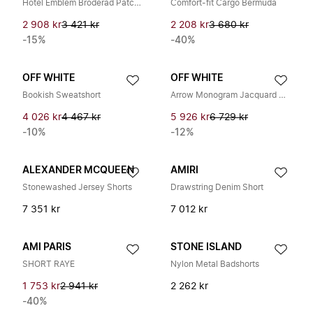
Hotel Emblem Broderad Patch Sweatshorts
Comfort-fit Cargo Bermuda
2 908 kr
3 421 kr
2 208 kr
3 680 kr
-15%
-40%
OFF WHITE
OFF WHITE
Bookish Sweatshort
Arrow Monogram Jacquard Bowling Shorts
4 026 kr
4 467 kr
5 926 kr
6 729 kr
-10%
-12%
ALEXANDER MCQUEEN
AMIRI
Stonewashed Jersey Shorts
Drawstring Denim Short
7 351 kr
7 012 kr
AMI PARIS
STONE ISLAND
SHORT RAYE
Nylon Metal Badshorts
1 753 kr
2 941 kr
2 262 kr
-40%