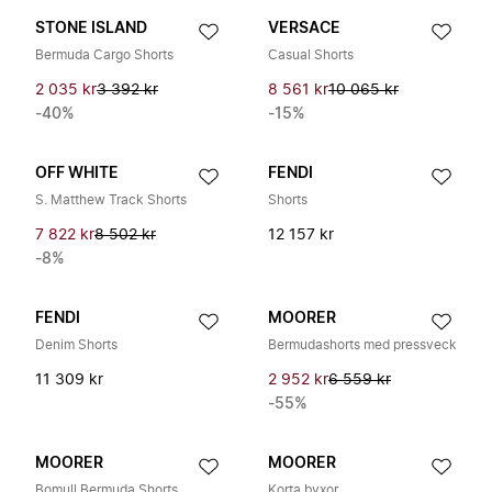
STONE ISLAND
VERSACE
Bermuda Cargo Shorts
Casual Shorts
2 035 kr
3 392 kr
8 561 kr
10 065 kr
-40%
-15%
OFF WHITE
FENDI
S. Matthew Track Shorts
Shorts
7 822 kr
8 502 kr
12 157 kr
-8%
FENDI
MOORER
Denim Shorts
Bermudashorts med pressveck
11 309 kr
2 952 kr
6 559 kr
-55%
MOORER
MOORER
Bomull Bermuda Shorts
Korta byxor