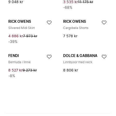
9 048 kr
3 535 kr
11 175 kr
-68%
RICK OWENS
RICK OWENS
Slivered Midi Skirt
Cargobela Shorts
4 886 kr
7 973 kr
7 578 kr
-39%
FENDI
DOLCE & GABBANA
Bermuda i linne
Linnbyxor med veck
8 527 kr
9 273 kr
8 806 kr
-8%