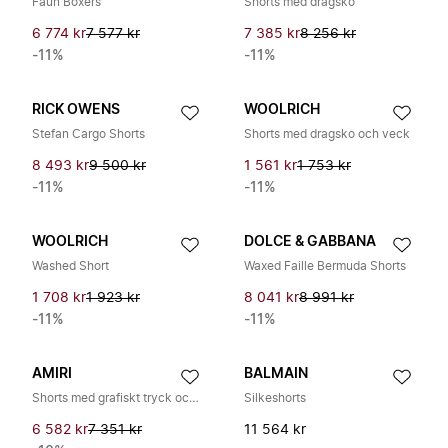
Faun Boxers
Shorts med dragsko
6 774 kr
7 577 kr
7 385 kr
8 256 kr
-11%
-11%
RICK OWENS
WOOLRICH
Stefan Cargo Shorts
Shorts med dragsko och veck
8 493 kr
9 500 kr
1 561 kr
1 753 kr
-11%
-11%
WOOLRICH
DOLCE & GABBANA
Washed Short
Waxed Faille Bermuda Shorts
1 708 kr
1 923 kr
8 041 kr
8 991 kr
-11%
-11%
AMIRI
BALMAIN
Shorts med grafiskt tryck och dragsko
Silkeshorts
6 582 kr
7 351 kr
11 564 kr