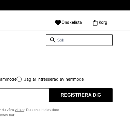
Önskelista
Korg
 dammode
Jag är intresserad av herrmode
REGISTRERA DIG
r du våra
villkor
. Du kan alltid avsluta
tsbrev
här.