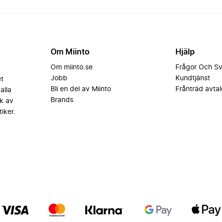
Om Miinto
Hjälp
Om miinto.se
Frågor Och S
Jobb
Kundtjänst
et
Bli en del av Miinto
Frånträd avtal
alla
Brands
k av
iker.