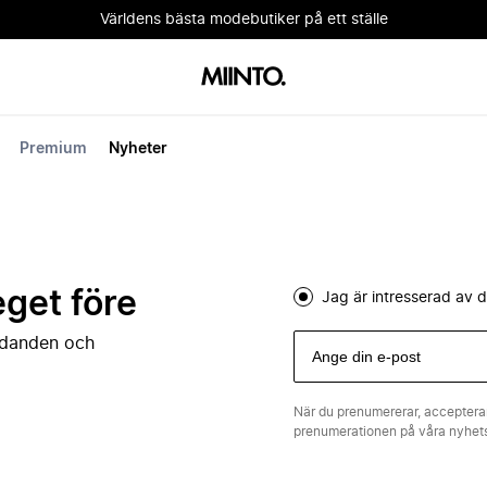
Världens bästa modebutiker på ett ställe
Premium
Nyheter
eget före
Jag är intresserad av
judanden och
När du prenumererar, acceptera
prenumerationen på våra nyhe