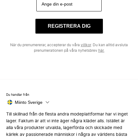
REGISTRERA DIG
När du prenumererar, accepterar du våra
villkor
. Du kan alltid avsluta
prenumerationen på våra nyhetsbrev
här.
Du handlar från
Miinto Sverige
Till skillnad från de flesta andra modeplattformar har vi inget
lager. Faktum är att vi inte äger några kläder alls. Istället är
alla våra produkter utvalda, lagerförda och skickade med
kärlek av passionerade människor i några av världens bästa