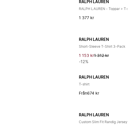
RALPH LAUREN
RALPH LAUREN - Toppar > T-s
1 377 kr
RALPH LAUREN
Short-Sleeve T-Shirt 3-Pack
1 153 kr
1 312 kr
-12%
RALPH LAUREN
T-shirt
Från
674 kr
RALPH LAUREN
Custom Slim Fit Randig Jersey 