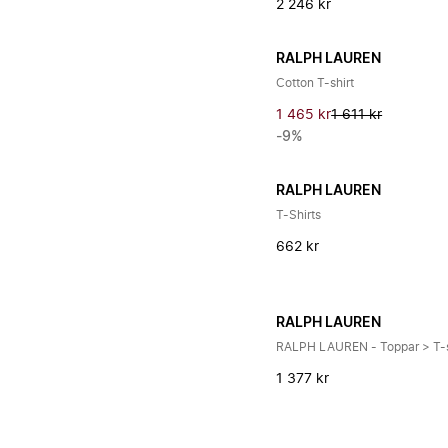
2 246 kr
RALPH LAUREN
Cotton T-shirt
1 465 kr
1 611 kr
-9%
RALPH LAUREN
T-Shirts
662 kr
RALPH LAUREN
RALPH LAUREN - Toppar > T-s
1 377 kr