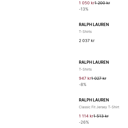
1 050 kr
1 200 kr
-13%
RALPH LAUREN
T-Shirts
2 037 kr
RALPH LAUREN
T-Shirts
947 kr
1 027 kr
-8%
RALPH LAUREN
Classic Fit Jersey T-Shirt
1 114 kr
1 513 kr
-26%