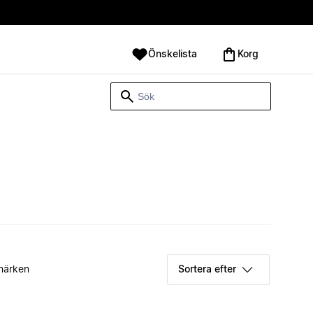
Önskelista
Korg
märken
Sortera efter