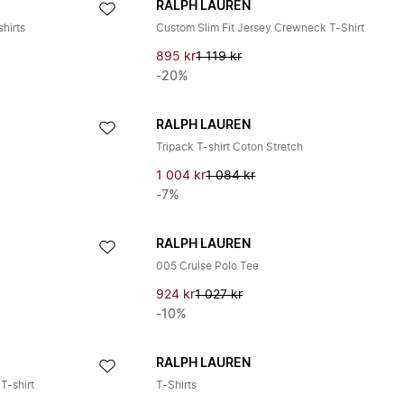
RALPH LAUREN
hirts
Custom Slim Fit Jersey Crewneck T-Shirt
895 kr
1 119 kr
-20%
RALPH LAUREN
Tripack T-shirt Coton Stretch
1 004 kr
1 084 kr
-7%
RALPH LAUREN
005 Cruise Polo Tee
924 kr
1 027 kr
-10%
RALPH LAUREN
T-shirt
T-Shirts