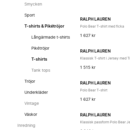
Smycken
Sport
RALPH LAUREN
T-shirts & Pikétröjor
Polo Bear T-shirt med ficka
1 627 kr
Långärmade t-shirts
Pikétröjor
RALPH LAUREN
Klassisk T-shirt i Jersey med 
T-shirts
1 515 kr
Tank tops
Tröjor
RALPH LAUREN
Polo Bear T-shirt
Underkläder
1 627 kr
Vintage
Väskor
RALPH LAUREN
Klassisk passform Polo Bear Je
Inredning