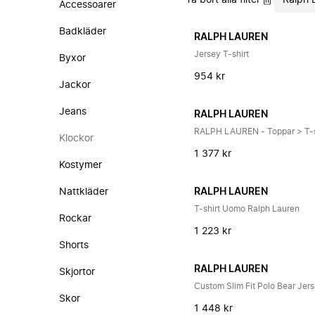
Ta bort alla filter
Ralph 
Accessoarer
Badkläder
RALPH LAUREN
Jersey T-shirt
Byxor
954 kr
Jackor
Jeans
RALPH LAUREN
RALPH LAUREN - Toppar > T-s
Klockor
1 377 kr
Kostymer
Nattkläder
RALPH LAUREN
T-shirt Uomo Ralph Lauren
Rockar
1 223 kr
Shorts
RALPH LAUREN
Skjortor
Custom Slim Fit Polo Bear Jers
Skor
1 448 kr