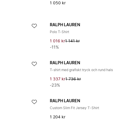
1 050 kr
RALPH LAUREN
Polo T-Shirt
1 016 kr
1 141 kr
-11%
RALPH LAUREN
T-shirt med grafiskt tryck och rund hals
1 337 kr
1 736 kr
-23%
RALPH LAUREN
Custom Slim Fit Jersey T‑Shirt
1 204 kr