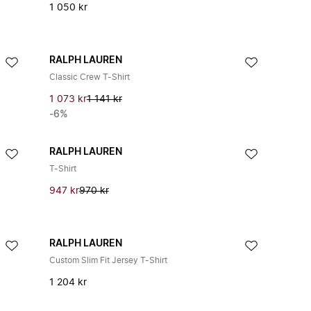
1 050 kr
RALPH LAUREN
Classic Crew T-Shirt
1 073 kr
1 141 kr
-6%
RALPH LAUREN
T-Shirt
947 kr
970 kr
RALPH LAUREN
Custom Slim Fit Jersey T-Shirt
1 204 kr