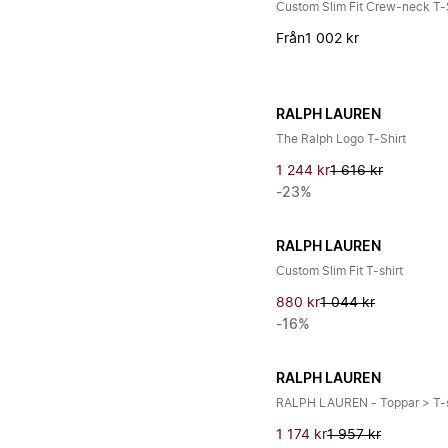
Custom Slim Fit Crew-neck T-
Från
1 002 kr
RALPH LAUREN
The Ralph Logo T-Shirt
1 244 kr
1 616 kr
-23%
RALPH LAUREN
Custom Slim Fit T-shirt
880 kr
1 044 kr
-16%
RALPH LAUREN
RALPH LAUREN - Toppar > T-s
1 174 kr
1 957 kr