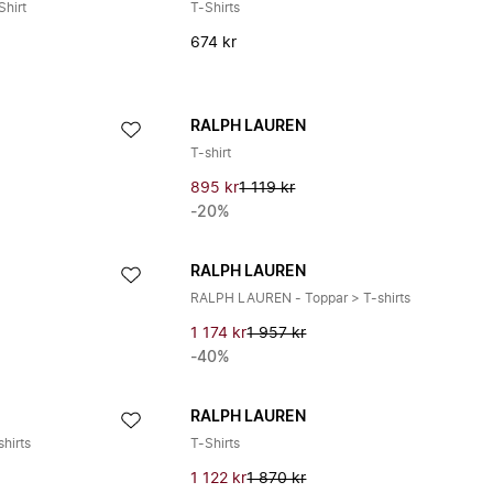
Shirt
T-Shirts
674 kr
RALPH LAUREN
T-shirt
895 kr
1 119 kr
-20%
RALPH LAUREN
RALPH LAUREN - Toppar > T-shirts
1 174 kr
1 957 kr
-40%
RALPH LAUREN
hirts
T-Shirts
1 122 kr
1 870 kr