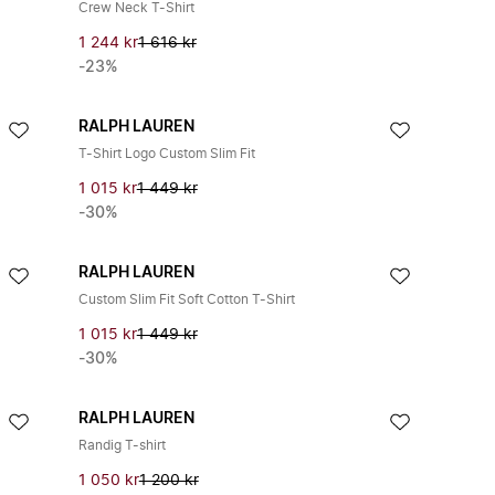
Crew Neck T-Shirt
1 244 kr
1 616 kr
-23%
RALPH LAUREN
T-Shirt Logo Custom Slim Fit
1 015 kr
1 449 kr
-30%
RALPH LAUREN
Custom Slim Fit Soft Cotton T-Shirt
1 015 kr
1 449 kr
-30%
RALPH LAUREN
Randig T-shirt
1 050 kr
1 200 kr