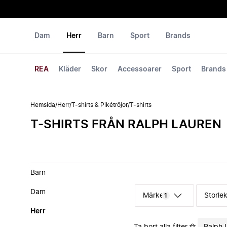
Dam
Herr
Barn
Sport
Brands
REA
Kläder
Skor
Accessoarer
Sport
Brands
Hemsida
/
Herr
/
T-shirts & Pikétröjor
/
T-shirts
T-SHIRTS FRÅN RALPH LAUREN
Barn
Dam
Märke
Storle
1
Herr