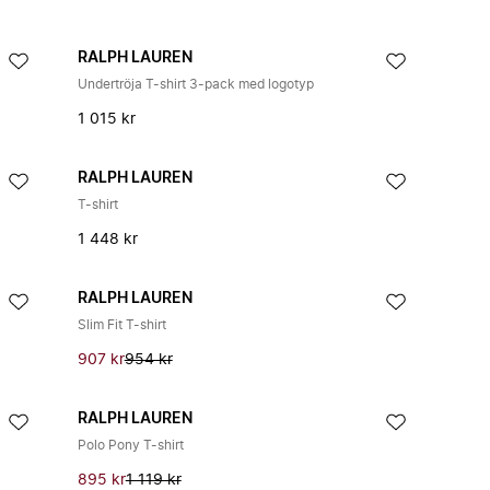
RALPH LAUREN
Undertröja T-shirt 3-pack med logotyp
1 015 kr
RALPH LAUREN
T-shirt
1 448 kr
RALPH LAUREN
Slim Fit T-shirt
907 kr
954 kr
RALPH LAUREN
Polo Pony T-shirt
895 kr
1 119 kr