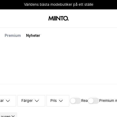
Världens bästa modebutiker på ett ställe
Premium
Nyheter
kar
Färger
Pris
Rea
Premium 