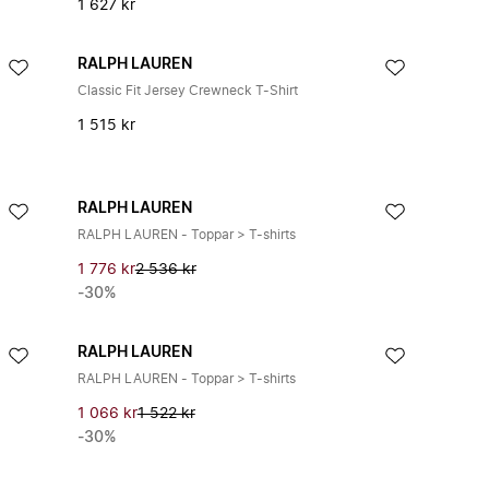
1 627 kr
RALPH LAUREN
Classic Fit Jersey Crewneck T-Shirt
1 515 kr
RALPH LAUREN
RALPH LAUREN - Toppar > T-shirts
1 776 kr
2 536 kr
-30%
RALPH LAUREN
RALPH LAUREN - Toppar > T-shirts
1 066 kr
1 522 kr
-30%