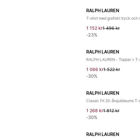
RALPH LAUREN
T-shirt med grafiskt tryck och 
1 152 kr
1 496 kr
-23%
RALPH LAUREN
RALPH LAUREN - Toppar > T-s
1 066 kr
1 522 kr
-30%
RALPH LAUREN
Classic Fit 20-årsjubileums T-s
1 268 kr
1 812 kr
-30%
RALPH LAUREN