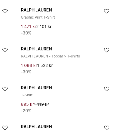
RALPH LAUREN
Graphic Print T-Shirt
1 471 kr
2 101 kr
-30%
RALPH LAUREN
RALPH LAUREN - Toppar > T-shirts
1 066 kr
1 522 kr
-30%
RALPH LAUREN
T-Shirt
895 kr
1 119 kr
-20%
RALPH LAUREN