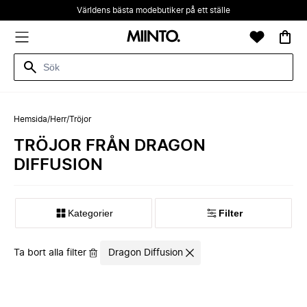
Världens bästa modebutiker på ett ställe
Hemsida
/
Herr
/
Tröjor
TRÖJOR FRÅN DRAGON
DIFFUSION
Kategorier
Filter
Ta bort alla filter
Dragon Diffusion