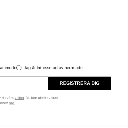
 dammode
Jag är intresserad av herrmode
REGISTRERA DIG
r du våra
villkor
. Du kan alltid avsluta
tsbrev
här.