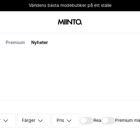
Världens bästa modebutiker på ett ställe
Premium
Nyheter
r
Färger
Pris
Rea
Premium mä