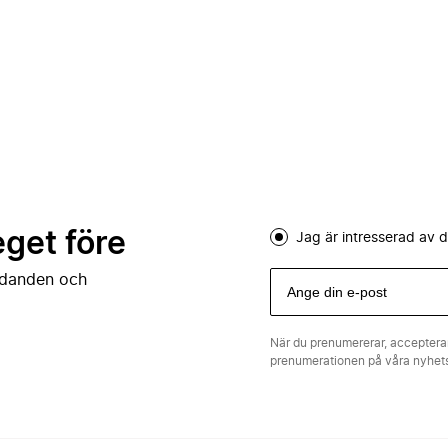
eget före
Jag är intresserad av
judanden och
När du prenumererar, acceptera
prenumerationen på våra nyhe