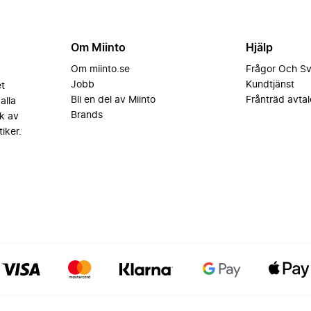
Om Miinto
Hjälp
Om miinto.se
Frågor Och S
Jobb
Kundtjänst
et
Bli en del av Miinto
Frånträd avtal
alla
Brands
k av
iker.