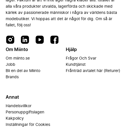
lager. Faktum är att vi inte äger några kläder alls. Istället är
alla våra produkter utvalda, lagerförda och skickade med
kärlek av passionerade människor i några av världens bästa
modebutiker. Vi hoppas att det är något för dig. Om så är
fallet, följ oss!
Om Miinto
Hjälp
Om miinto.se
Frågor Och Svar
Jobb
Kundtjänst
Bli en del av Miinto
Frånträd avtalet här (Returer)
Brands
Annat
Handelsvillkor
Personuppgiftslagen
Kakpolicy
Inställningar för Cookies