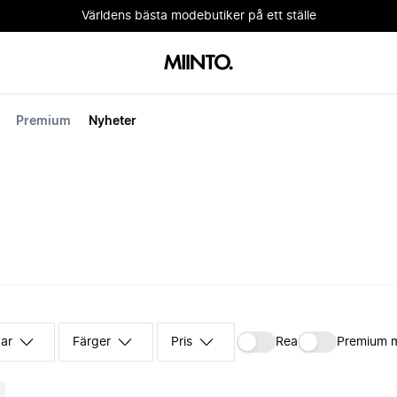
Världens bästa modebutiker på ett ställe
Premium
Nyheter
kar
Färger
Pris
Rea
Premium 