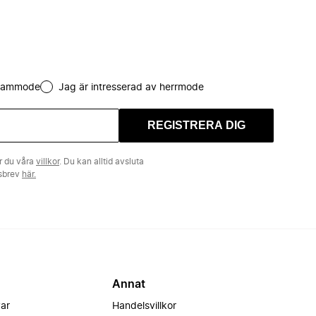
 dammode
Jag är intresserad av herrmode
REGISTRERA DIG
r du våra
villkor
. Du kan alltid avsluta
tsbrev
här.
Annat
var
Handelsvillkor