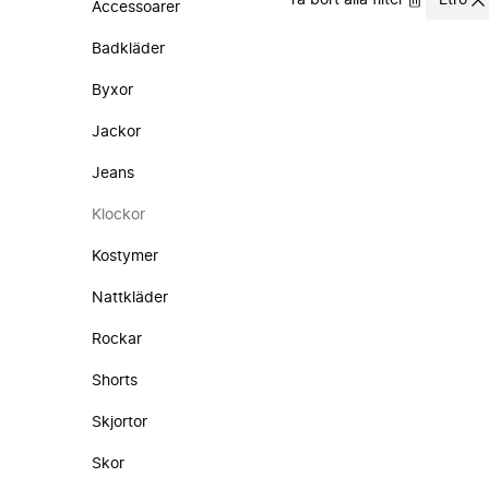
Ta bort alla filter
Etro
Accessoarer
Badkläder
Byxor
Jackor
Jeans
Klockor
Kostymer
Nattkläder
Rockar
Shorts
Skjortor
Skor