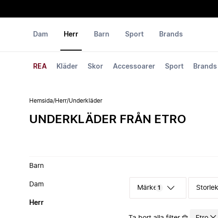
Dam
Herr
Barn
Sport
Brands
REA
Kläder
Skor
Accessoarer
Sport
Brands
Hemsida
/
Herr
/
Underkläder
UNDERKLÄDER FRÅN ETRO
Barn
Dam
Märke
Storle
1
Herr