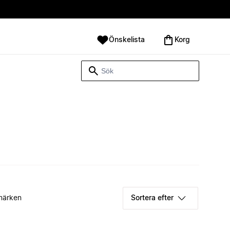
Önskelista
Korg
märken
Sortera efter