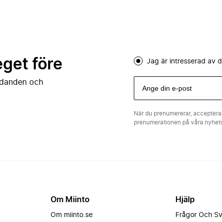
eget före
Jag är intresserad av
judanden och
När du prenumererar, acceptera
prenumerationen på våra nyhe
Om Miinto
Hjälp
Om miinto.se
Frågor Och S