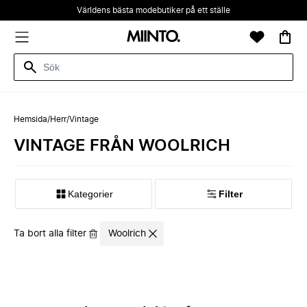
Världens bästa modebutiker på ett ställe
Hemsida
/
Herr
/
Vintage
VINTAGE FRÅN WOOLRICH
Kategorier
Filter
Ta bort alla filter
Woolrich