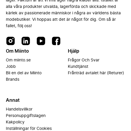
lager. Faktum är att vi inte äger några kläder alls. Istället är
alla våra produkter utvalda, lagerförda och skickade med
kärlek av passionerade människor i några av världens bästa
modebutiker. Vi hoppas att det är något för dig. Om så är
fallet, följ oss!
Om Miinto
Hjälp
Om miinto.se
Frågor Och Svar
Jobb
Kundtjänst
Bli en del av Miinto
Frånträd avtalet här (Returer)
Brands
Annat
Handelsvillkor
Personuppgiftslagen
Kakpolicy
Inställningar för Cookies