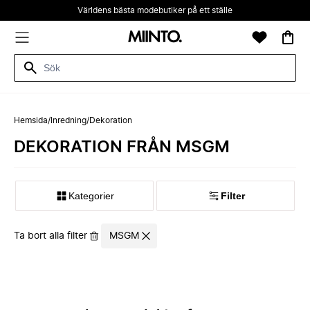
Världens bästa modebutiker på ett ställe
Hemsida
/
Inredning
/
Dekoration
DEKORATION FRÅN MSGM
Kategorier
Filter
Ta bort alla filter
MSGM