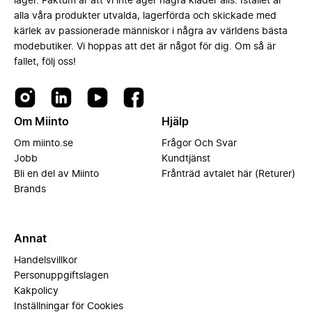
lager. Faktum är att vi inte äger några kläder alls. Istället är
alla våra produkter utvalda, lagerförda och skickade med
kärlek av passionerade människor i några av världens bästa
modebutiker. Vi hoppas att det är något för dig. Om så är
fallet, följ oss!
Om Miinto
Hjälp
Om miinto.se
Frågor Och Svar
Jobb
Kundtjänst
Bli en del av Miinto
Frånträd avtalet här (Returer)
Brands
Annat
Handelsvillkor
Personuppgiftslagen
Kakpolicy
Inställningar för Cookies