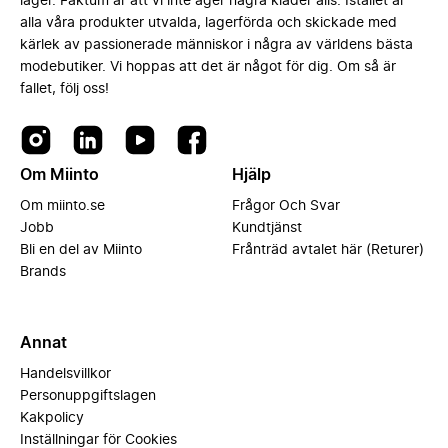
lager. Faktum är att vi inte äger några kläder alls. Istället är
alla våra produkter utvalda, lagerförda och skickade med
kärlek av passionerade människor i några av världens bästa
modebutiker. Vi hoppas att det är något för dig. Om så är
fallet, följ oss!
Om Miinto
Hjälp
Om miinto.se
Frågor Och Svar
Jobb
Kundtjänst
Bli en del av Miinto
Frånträd avtalet här (Returer)
Brands
Annat
Handelsvillkor
Personuppgiftslagen
Kakpolicy
Inställningar för Cookies