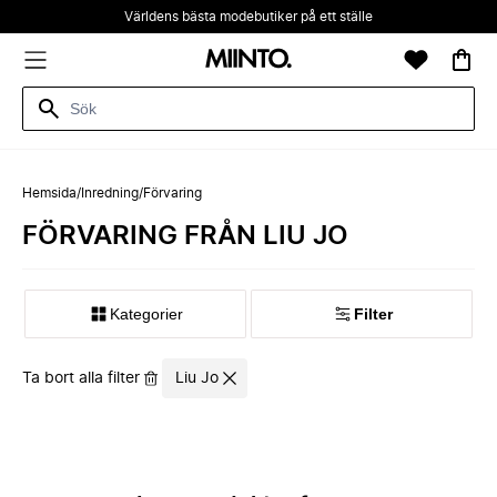
Världens bästa modebutiker på ett ställe
Hemsida
/
Inredning
/
Förvaring
FÖRVARING FRÅN LIU JO
Kategorier
Filter
Ta bort alla filter
Liu Jo