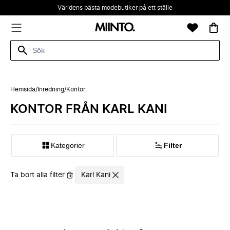
Världens bästa modebutiker på ett ställe
Hemsida
/
Inredning
/
Kontor
KONTOR FRÅN KARL KANI
Kategorier
Filter
Ta bort alla filter
Karl Kani