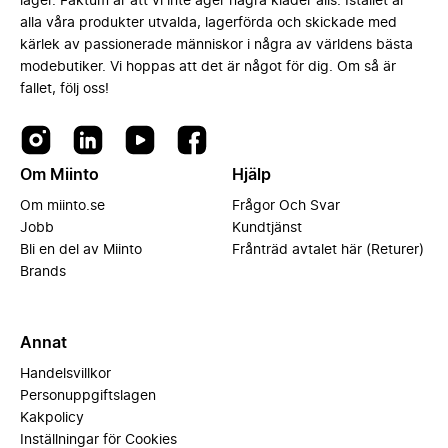
lager. Faktum är att vi inte äger några kläder alls. Istället är
alla våra produkter utvalda, lagerförda och skickade med
kärlek av passionerade människor i några av världens bästa
modebutiker. Vi hoppas att det är något för dig. Om så är
fallet, följ oss!
Om Miinto
Hjälp
Om miinto.se
Frågor Och Svar
Jobb
Kundtjänst
Bli en del av Miinto
Frånträd avtalet här (Returer)
Brands
Annat
Handelsvillkor
Personuppgiftslagen
Kakpolicy
Inställningar för Cookies