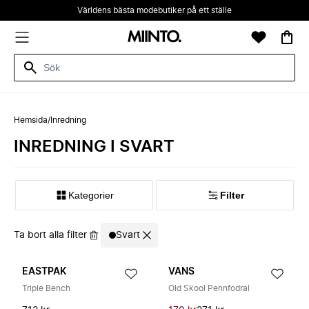
Världens bästa modebutiker på ett ställe
Hemsida
/
Inredning
INREDNING I SVART
Kategorier
Filter
Ta bort alla filter
Svart
EASTPAK
VANS
Triple Bench
Old Skool Pennfodral