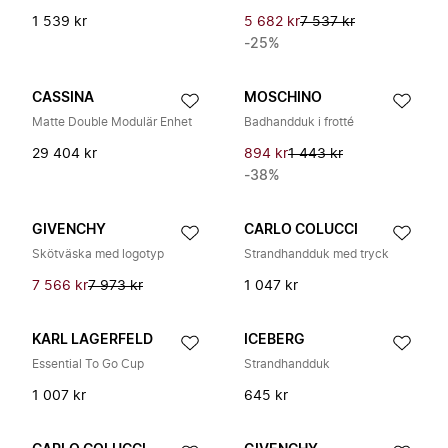
1 539 kr
5 682 kr
7 537 kr
-25%
CASSINA
MOSCHINO
Matte Double Modulär Enhet
Badhandduk i frotté
29 404 kr
894 kr
1 443 kr
-38%
GIVENCHY
CARLO COLUCCI
Skötväska med logotyp
Strandhandduk med tryck
7 566 kr
7 973 kr
1 047 kr
KARL LAGERFELD
ICEBERG
Essential To Go Cup
Strandhandduk
1 007 kr
645 kr