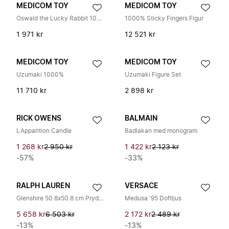
MEDICOM TOY
MEDICOM TOY
Oswald the Lucky Rabbit 100% & 400% Figurinset
1000% Sticky Fingers Figur
1 971 kr
12 521 kr
MEDICOM TOY
MEDICOM TOY
Uzumaki 1000%
Uzumaki Figure Set
11 710 kr
2 898 kr
RICK OWENS
BALMAIN
LApparition Candle
Badlakan med monogram
1 268 kr
2 950 kr
1 422 kr
2 123 kr
-57%
-33%
RALPH LAUREN
VERSACE
Glenshire 50.8x50.8 cm Prydnadskudde
Medusa '95 Doftljus
5 658 kr
6 503 kr
2 172 kr
2 489 kr
-13%
-13%