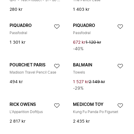
QAT - Test Product - \n - do not buy 2
The Pencil Case
280 kr
1 403 kr
PIQUADRO
PIQUADRO
Passfodral
Passfodral
1 301 kr
672 kr
1 120 kr
-40%
POURCHET PARIS
BALMAIN
Madison Travel Pencil Case
Towels
494 kr
1 527 kr
2 149 kr
-29%
RICK OWENS
MEDICOM TOY
L'Apparition Doftljus
Kung Fu Panda Po Figurset
2 817 kr
2 435 kr