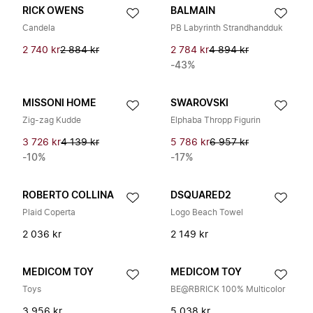
RICK OWENS
BALMAIN
Candela
PB Labyrinth Strandhandduk
2 740 kr
2 884 kr
2 784 kr
4 894 kr
-43%
MISSONI HOME
SWAROVSKI
Zig-zag Kudde
Elphaba Thropp Figurin
3 726 kr
4 139 kr
5 786 kr
6 957 kr
-10%
-17%
ROBERTO COLLINA
DSQUARED2
Plaid Coperta
Logo Beach Towel
2 036 kr
2 149 kr
MEDICOM TOY
MEDICOM TOY
Toys
BE@RBRICK 100% Multicolor
3 956 kr
5 038 kr