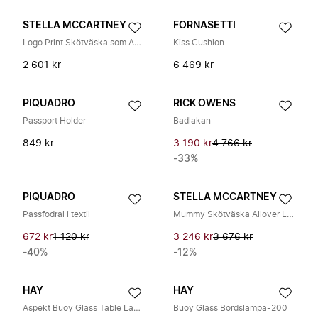
STELLA MCCARTNEY
FORNASETTI
Logo Print Skötväska som Axelremsväska
Kiss Cushion
2 601 kr
6 469 kr
PIQUADRO
RICK OWENS
Passport Holder
Badlakan
849 kr
3 190 kr
4 766 kr
-33%
PIQUADRO
STELLA MCCARTNEY
Passfodral i textil
Mummy Skötväska Allover Logo
672 kr
1 120 kr
3 246 kr
3 676 kr
-40%
-12%
HAY
HAY
Aspekt Buoy Glass Table Lamp-200
Buoy Glass Bordslampa-200