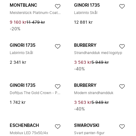
MONTBLANC
GINORI 1735
Meisterstück Platinum-Coated Classique Rollerball Set
Labirinto Skål
9 160 kr
11 479 kr
12 881 kr
-20%
GINORI 1735
BURBERRY
Labirinto Skål
Strandhandduk med logotyp
2 341 kr
3 563 kr
5 949 kr
-40%
GINORI 1735
BURBERRY
Doftljus The Gold Crown - Påfyllning
Modern strandhandduk
1 742 kr
3 563 kr
5 949 kr
-40%
ESCHENBACH
SWAROVSKI
Mobilux LED 75x50/4x
Svart panter-figur