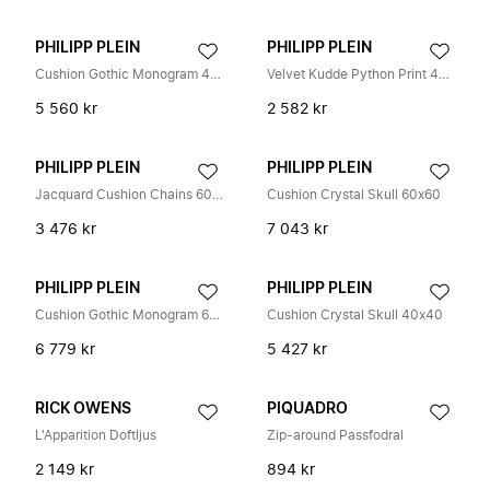
PHILIPP PLEIN
PHILIPP PLEIN
Cushion Gothic Monogram 40x40
Velvet Kudde Python Print 40x40
5 560 kr
2 582 kr
PHILIPP PLEIN
PHILIPP PLEIN
Jacquard Cushion Chains 60x60
Cushion Crystal Skull 60x60
3 476 kr
7 043 kr
PHILIPP PLEIN
PHILIPP PLEIN
Cushion Gothic Monogram 60x60
Cushion Crystal Skull 40x40
6 779 kr
5 427 kr
RICK OWENS
PIQUADRO
L'Apparition Doftljus
Zip-around Passfodral
2 149 kr
894 kr