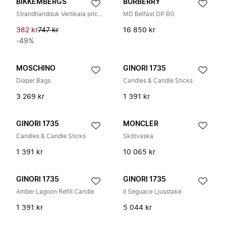
BIKKEMBERGS
BURBERRY
Strandhandduk Vertikala prickar
MD Belfast DP BG
382 kr
747 kr
16 850 kr
-49%
MOSCHINO
GINORI 1735
Diaper Bags
Candles & Candle Sticks
3 269 kr
1 391 kr
GINORI 1735
MONCLER
Candles & Candle Sticks
Skötväska
1 391 kr
10 065 kr
GINORI 1735
GINORI 1735
Amber Lagoon Refill Candle
Il Seguace Ljusstake
1 391 kr
5 044 kr