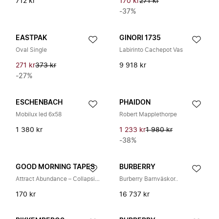
712 kr
170 kr
271 kr
-37%
EASTPAK
GINORI 1735
Oval Single
Labirinto Cachepot Vas
271 kr
373 kr
9 918 kr
-27%
ESCHENBACH
PHAIDON
Mobilux led 6x58
Robert Mapplethorpe
1 380 kr
1 233 kr
1 980 kr
-38%
GOOD MORNING TAPES
BURBERRY
Attract Abundance – Collapsing Market
Burberry Barnväskor..
170 kr
16 737 kr