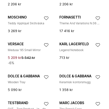
2 206 kr
2 206 kr
MOSCHINO
FORNASETTI
Teddy Appliqué Skötväska
Theme And Variations N.06 Round Tray
3 269 kr
17 416 kr
VERSACE
KARL LAGERFELD
Medusa '95 Small Mirror
Legend Notebook
5 209 kr
5 542 kr
713 kr
-6%
DOLCE & GABBANA
DOLCE & GABBANA
Wooden Tray
Keramisk kontorsmugg
5 090 kr
1 358 kr
TESTBRAND
MARC JACOBS