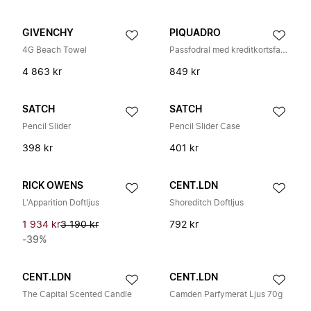
GIVENCHY
PIQUADRO
4G Beach Towel
Passfodral med kreditkortsfack
4 863 kr
849 kr
SATCH
SATCH
Pencil Slider
Pencil Slider Case
398 kr
401 kr
RICK OWENS
CENT.LDN
L'Apparition Doftljus
Shoreditch Doftljus
1 934 kr
3 190 kr
792 kr
-39%
CENT.LDN
CENT.LDN
The Capital Scented Candle
Camden Parfymerat Ljus 70g