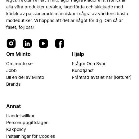
lager. Faktum är att vi inte äger några kläder alls. Istället är
alla våra produkter utvalda, lagerförda och skickade med
kärlek av passionerade människor i några av världens bästa
modebutiker. Vi hoppas att det är något för dig. Om så är
fallet, följ oss!
Om Miinto
Hjälp
Om miinto.se
Frågor Och Svar
Jobb
Kundtjänst
Bli en del av Miinto
Frånträd avtalet här (Returer)
Brands
Annat
Handelsvillkor
Personuppgiftslagen
Kakpolicy
Inställningar för Cookies