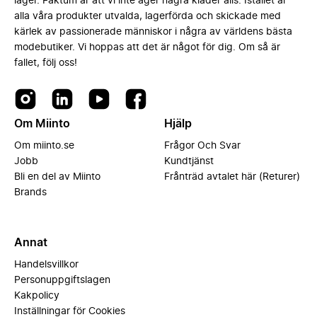
lager. Faktum är att vi inte äger några kläder alls. Istället är
alla våra produkter utvalda, lagerförda och skickade med
kärlek av passionerade människor i några av världens bästa
modebutiker. Vi hoppas att det är något för dig. Om så är
fallet, följ oss!
Om Miinto
Hjälp
Om miinto.se
Frågor Och Svar
Jobb
Kundtjänst
Bli en del av Miinto
Frånträd avtalet här (Returer)
Brands
Annat
Handelsvillkor
Personuppgiftslagen
Kakpolicy
Inställningar för Cookies