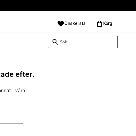
Önskelista
Korg
tade efter.
annat i våra