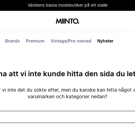
Världens bästa modebutiker på ett ställe
Brands
Premium
Vintage/Pre-owned
Nyheter
na att vi inte kunde hitta den sida du le
 vi inte det du sökte efter, men du kanske kan hitta något 
varumärken och kategorier nedan?