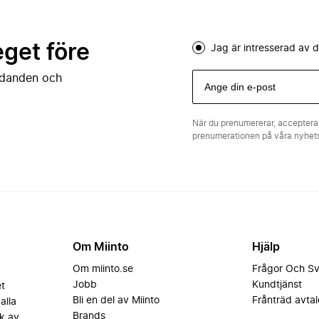
eget före
Jag är intresserad av
judanden och
När du prenumererar, acceptera
prenumerationen på våra nyhe
Om Miinto
Hjälp
Om miinto.se
Frågor Och S
Jobb
Kundtjänst
et
Bli en del av Miinto
Frånträd avtal
alla
Brands
k av