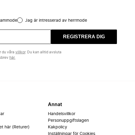
 dammode
Jag är intresserad av herrmode
REGISTRERA DIG
r du våra
villkor
. Du kan alltid avsluta
tsbrev
här.
Annat
var
Handelsvillkor
Personuppgiftslagen
et här (Returer)
Kakpolicy
Inställningar för Cookies