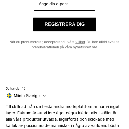
REGISTRERA DIG
När du prenumererar, accepterar du våra
villkor
. Du kan alltid avsluta
prenumerationen på våra nyhetsbrev
här.
Du handlar från
Miinto Sverige
Till skillnad från de flesta andra modeplattformar har vi inget
lager. Faktum är att vi inte äger några kläder alls. Istället är
alla våra produkter utvalda, lagerförda och skickade med
kärlek av passionerade människor i några av världens bästa