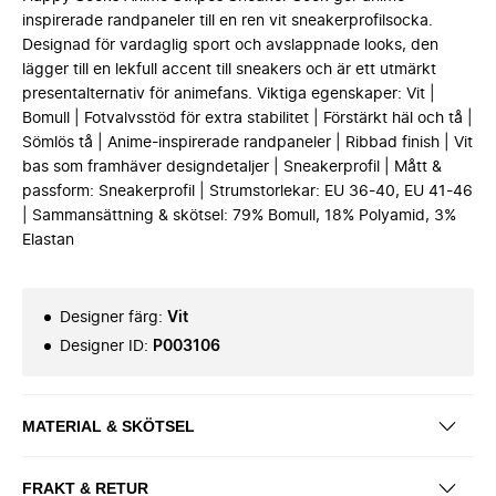
inspirerade randpaneler till en ren vit sneakerprofilsocka.
Designad för vardaglig sport och avslappnade looks, den
lägger till en lekfull accent till sneakers och är ett utmärkt
presentalternativ för animefans. Viktiga egenskaper: Vit |
Bomull | Fotvalvsstöd för extra stabilitet | Förstärkt häl och tå |
Sömlös tå | Anime-inspirerade randpaneler | Ribbad finish | Vit
bas som framhäver designdetaljer | Sneakerprofil | Mått &
passform: Sneakerprofil | Strumstorlekar: EU 36-40, EU 41-46
| Sammansättning & skötsel: 79% Bomull, 18% Polyamid, 3%
Elastan
Designer färg
:
Vit
Designer ID
:
P003106
MATERIAL & SKÖTSEL
FRAKT & RETUR