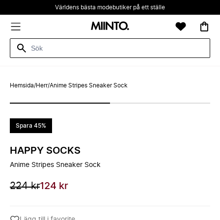
Världens bästa modebutiker på ett ställe
Hemsida
/
Herr
/
Anime Stripes Sneaker Sock
Spara 45%
HAPPY SOCKS
Anime Stripes Sneaker Sock
224 kr
124 kr
Lägg till i favorite