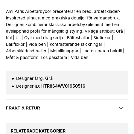
Ami Paris Arbetarbyxor presenterar en bred, arbetskläder-
inspirerad silhuett med praktiska detaljer för vardagsbruk.
Designen kombinerar klassiska arbetsbyxelement med en
avslappnad profil för mångsidig styling. Viktiga attribut: Grå |
Kol | Ull | Gylf med dragkedja | Bälteshällor | Sidfickor |
Bakfickor | Vida ben | Kontrasterande stickningar |
Arbetsklädesdetaljer | Metallknappar | Jacron-patch baktill |
Mått & passform: Lös passform | Vida ben
Designer färg
:
Grå
Designer ID
:
HTR864WV01950516
FRAKT & RETUR
RELATERADE KATEGORIER