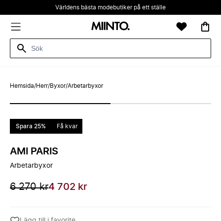
Världens bästa modebutiker på ett ställe
Hemsida
/
Herr
/
Byxor
/
Arbetarbyxor
Spara 25%
Få kvar
AMI PARIS
Arbetarbyxor
6 270 kr
4 702 kr
Lägg till i favorite