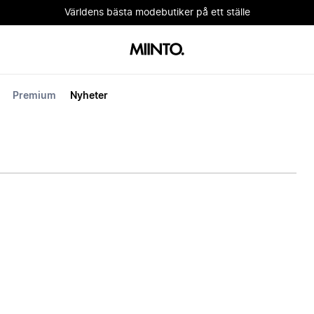
Världens bästa modebutiker på ett ställe
Premium
Nyheter