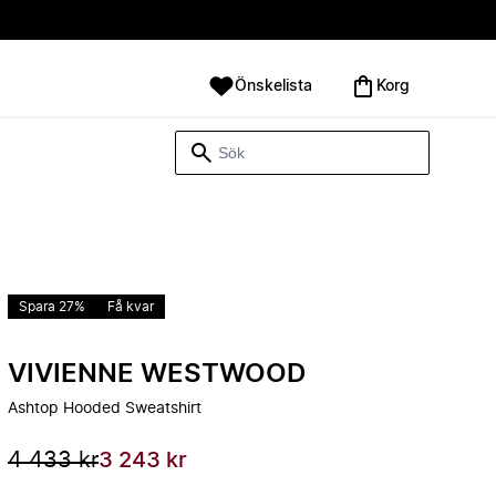
Önskelista
Korg
Spara 27%
Få kvar
VIVIENNE WESTWOOD
Ashtop Hooded Sweatshirt
4 433 kr
3 243 kr