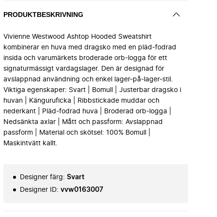
PRODUKTBESKRIVNING
Vivienne Westwood Ashtop Hooded Sweatshirt
kombinerar en huva med dragsko med en pläd-fodrad
insida och varumärkets broderade orb-logga för ett
signaturmässigt vardagslager. Den är designad för
avslappnad användning och enkel lager-på-lager-stil.
Viktiga egenskaper: Svart | Bomull | Justerbar dragsko i
huvan | Känguruficka | Ribbstickade muddar och
nederkant | Pläd-fodrad huva | Broderad orb-logga |
Nedsänkta axlar | Mått och passform: Avslappnad
passform | Material och skötsel: 100% Bomull |
Maskintvätt kallt.
Designer färg
:
Svart
Designer ID
:
vvw0163007