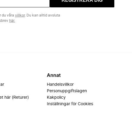
REGISTRERA DIG
r du våra
villkor
. Du kan alltid avsluta
tsbrev
här.
Annat
var
Handelsvillkor
Personuppgiftslagen
et här (Returer)
Kakpolicy
Inställningar för Cookies