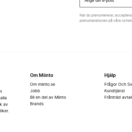
När du prenumererar, acceptera
prenumerationen på våra nyhe
Om Miinto
Hjälp
Om miinto.se
Frågor Och S
Jobb
Kundtjänst
et
Bli en del av Miinto
Frånträd avtal
alla
Brands
k av
iker.