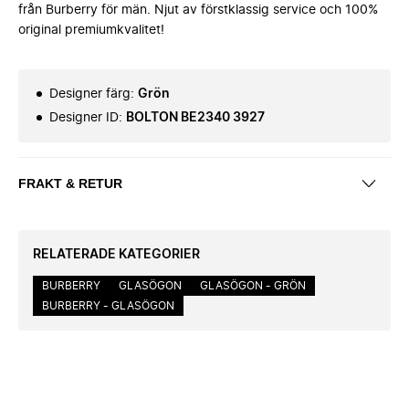
från Burberry för män. Njut av förstklassig service och 100%
original premiumkvalitet!
Designer färg
:
Grön
Designer ID
:
BOLTON BE2340 3927
FRAKT & RETUR
RELATERADE KATEGORIER
BURBERRY
GLASÖGON
GLASÖGON - GRÖN
BURBERRY - GLASÖGON