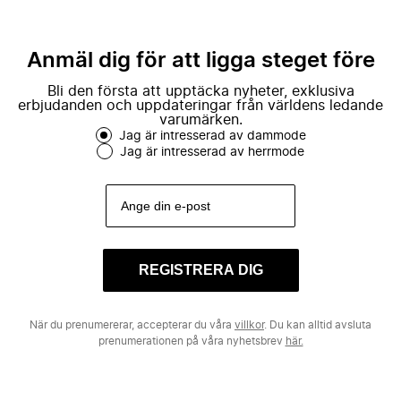
Anmäl dig för att ligga steget före
Bli den första att upptäcka nyheter, exklusiva
erbjudanden och uppdateringar från världens ledande
varumärken.
Jag är intresserad av dammode
Jag är intresserad av herrmode
REGISTRERA DIG
När du prenumererar, accepterar du våra
villkor
. Du kan alltid avsluta
prenumerationen på våra nyhetsbrev
här.