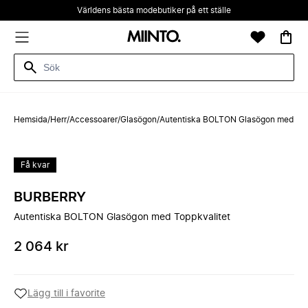
Världens bästa modebutiker på ett ställe
Hemsida
/
Herr
/
Accessoarer
/
Glasögon
/
Autentiska BOLTON Glasögon med Top
Få kvar
BURBERRY
Autentiska BOLTON Glasögon med Toppkvalitet
2 064 kr
Lägg till i favorite