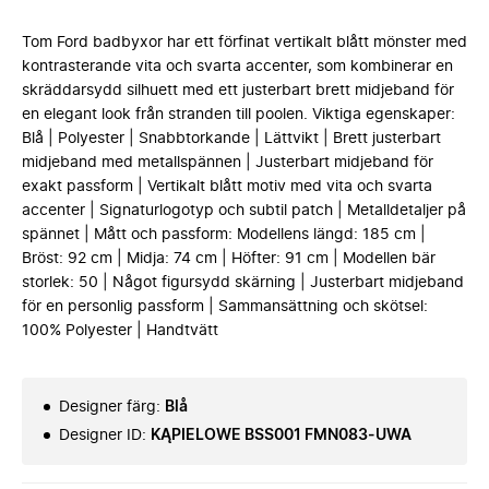
Tom Ford badbyxor har ett förfinat vertikalt blått mönster med
kontrasterande vita och svarta accenter, som kombinerar en
skräddarsydd silhuett med ett justerbart brett midjeband för
en elegant look från stranden till poolen. Viktiga egenskaper:
Blå | Polyester | Snabbtorkande | Lättvikt | Brett justerbart
midjeband med metallspännen | Justerbart midjeband för
exakt passform | Vertikalt blått motiv med vita och svarta
accenter | Signaturlogotyp och subtil patch | Metalldetaljer på
spännet | Mått och passform: Modellens längd: 185 cm |
Bröst: 92 cm | Midja: 74 cm | Höfter: 91 cm | Modellen bär
storlek: 50 | Något figursydd skärning | Justerbart midjeband
för en personlig passform | Sammansättning och skötsel:
100% Polyester | Handtvätt
Designer färg
:
Blå
Designer ID
:
KĄPIELOWE BSS001 FMN083-UWA