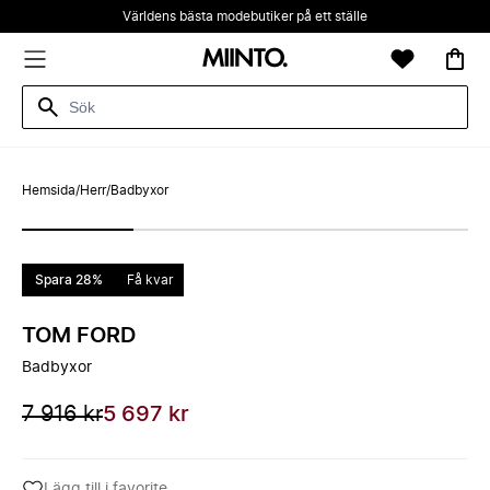
Världens bästa modebutiker på ett ställe
Hemsida
/
Herr
/
Badbyxor
Spara 28%
Få kvar
TOM FORD
Badbyxor
7 916 kr
5 697 kr
Lägg till i favorite