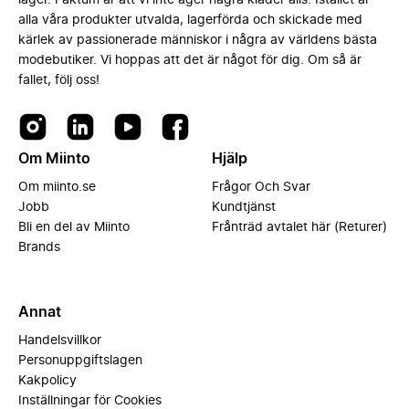
lager. Faktum är att vi inte äger några kläder alls. Istället är
alla våra produkter utvalda, lagerförda och skickade med
kärlek av passionerade människor i några av världens bästa
modebutiker. Vi hoppas att det är något för dig. Om så är
fallet, följ oss!
Om Miinto
Hjälp
Om miinto.se
Frågor Och Svar
Jobb
Kundtjänst
Bli en del av Miinto
Frånträd avtalet här (Returer)
Brands
Annat
Handelsvillkor
Personuppgiftslagen
Kakpolicy
Inställningar för Cookies