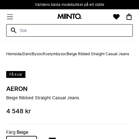
Världens bästa modebutiker på ett ställe
Hemsida
/
Dam
/
Byxor
/
Kostymbyxor
/
Beige Ribbed Straight Casual Jeans
Få kvar
AERON
Beige Ribbed Straight Casual Jeans
4 548 kr
Färg
:
Beige