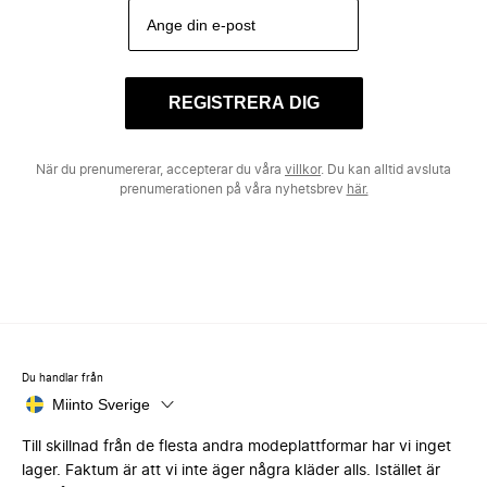
REGISTRERA DIG
När du prenumererar, accepterar du våra
villkor
. Du kan alltid avsluta
prenumerationen på våra nyhetsbrev
här.
Du handlar från
Miinto Sverige
Till skillnad från de flesta andra modeplattformar har vi inget
lager. Faktum är att vi inte äger några kläder alls. Istället är