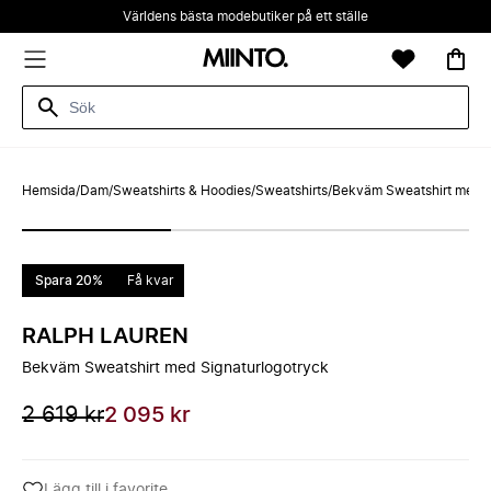
Världens bästa modebutiker på ett ställe
Hemsida
/
Dam
/
Sweatshirts & Hoodies
/
Sweatshirts
/
Bekväm Sweatshirt med S
Spara 20%
Få kvar
RALPH LAUREN
Bekväm Sweatshirt med Signaturlogotryck
2 619 kr
2 095 kr
Lägg till i favorite