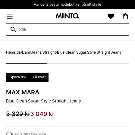
Världens bästa modebutiker på ett ställe
Hemsida
/
Dam
/
Jeans
/
Straight
/
Blue Clean Sugar Style Straight Jeans
Spara 8%
Få kvar
MAX MARA
Blue Clean Sugar Style Straight Jeans
3 329 kr
3 049 kr
Lägg till i favorite