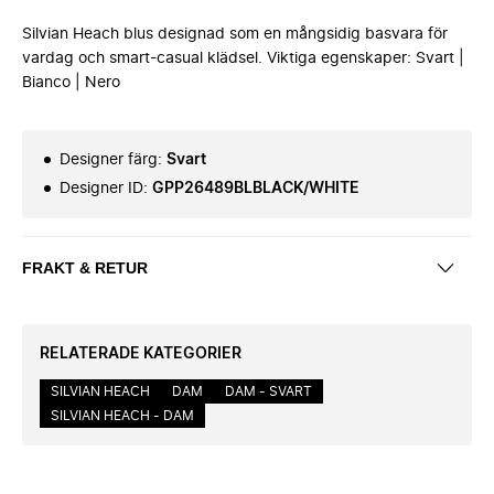
Silvian Heach blus designad som en mångsidig basvara för
vardag och smart-casual klädsel. Viktiga egenskaper: Svart |
Bianco | Nero
Designer färg
:
Svart
Designer ID
:
GPP26489BLBLACK/WHITE
FRAKT & RETUR
RELATERADE KATEGORIER
SILVIAN HEACH
DAM
DAM - SVART
SILVIAN HEACH - DAM