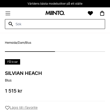
Världens bästa modebutiker på ett ställe
Hemsida
/
Dam
/
Blus
Få kvar
SILVIAN HEACH
Blus
1 515 kr
Lägg till i favorite