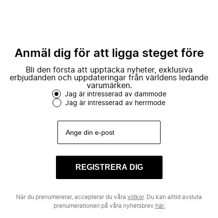
Anmäl dig för att ligga steget före
Bli den första att upptäcka nyheter, exklusiva
erbjudanden och uppdateringar från världens ledande
varumärken.
Jag är intresserad av dammode
Jag är intresserad av herrmode
REGISTRERA DIG
När du prenumererar, accepterar du våra
villkor
. Du kan alltid avsluta
prenumerationen på våra nyhetsbrev
här.